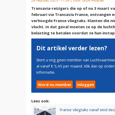
28 februari 2025 - 11:39 | Door:
onze redactie
Transavia-reizigers die op of na 3 maart v
februari via Transavia France, ontvangen 
verhoogde Franse vliegtaks. Klanten die ni
vlucht. In dat geval moeten ze op de lucht
belasting te betalen voordat ze hun instapk
Dit artikel verder lezen?
Bent u nog geen member van Luchtvaartnieu
al vanaf € 5,45 per maand. Klik dan op ond
informatie.
Word nu member
Inloggen
Lees ook:
Franse vliegtaks vanaf eind d