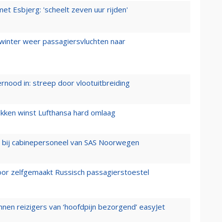
t Esbjerg: 'scheelt zeven uur rijden'
 winter weer passagiersvluchten naar
ernood in: streep door vlootuitbreiding
ukken winst Lufthansa hard omlaag
 bij cabinepersoneel van SAS Noorwegen
voor zelfgemaakt Russisch passagierstoestel
nen reizigers van ‘hoofdpijn bezorgend’ easyJet