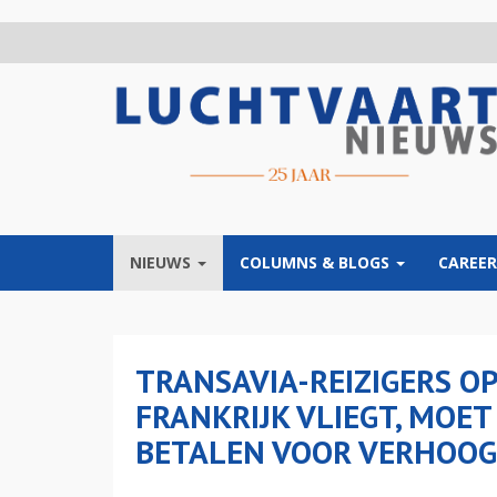
Overslaan
en
naar
de
inhoud
gaan
NIEUWS
COLUMNS & BLOGS
CAREER
TRANSAVIA-REIZIGERS OP
FRANKRIJK VLIEGT, MOE
BETALEN VOOR VERHOOG