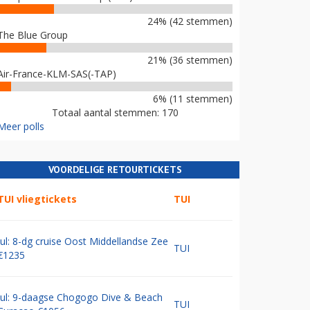
24% (42 stemmen)
The Blue Group
21% (36 stemmen)
Air-France-KLM-SAS(-TAP)
6% (11 stemmen)
Totaal aantal stemmen: 170
Meer polls
VOORDELIGE RETOURTICKETS
TUI vliegtickets
TUI
Jul: 8-dg cruise Oost Middellandse Zee
TUI
€1235
Jul: 9-daagse Chogogo Dive & Beach
TUI