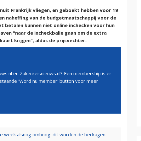
anuit Frankrijk vliegen, en geboekt hebben voor 19
een naheffing van de budgetmaatschappij voor de
et betalen kunnen niet online inchecken voor hun
haven "naar de incheckbalie gaan om de extra
aart krijgen", aldus de prijsvechter.
ws.nl en Zakenreisnieuws.nl? Een membership is er
erstaande 'Word nu member' button voor meer
eze week alsnog omhoog: dit worden de bedragen