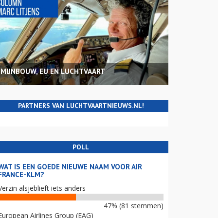
MIJNBOUW, EU EN LUCHTVAART
PARTNERS VAN LUCHTVAARTNIEUWS.NL!
POLL
WAT IS EEN GOEDE NIEUWE NAAM VOOR AIR
FRANCE-KLM?
Verzin alsjeblieft iets anders
47% (81 stemmen)
European Airlines Group (EAG)