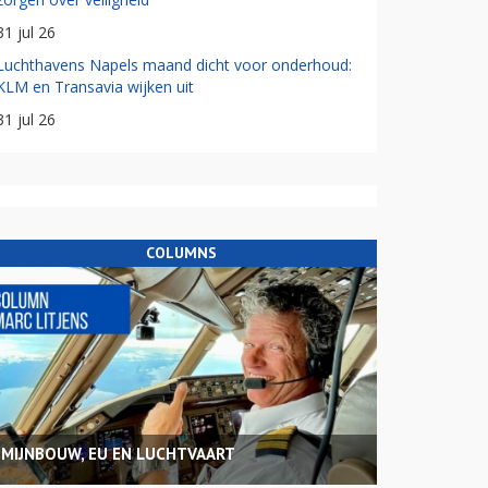
31 jul 26
Luchthavens Napels maand dicht voor onderhoud:
KLM en Transavia wijken uit
31 jul 26
COLUMNS
MIJNBOUW, EU EN LUCHTVAART