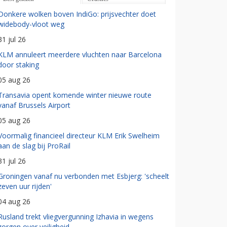
Donkere wolken boven IndiGo: prijsvechter doet
widebody-vloot weg
31 jul 26
KLM annuleert meerdere vluchten naar Barcelona
door staking
05 aug 26
Transavia opent komende winter nieuwe route
vanaf Brussels Airport
05 aug 26
Voormalig financieel directeur KLM Erik Swelheim
aan de slag bij ProRail
31 jul 26
Groningen vanaf nu verbonden met Esbjerg: 'scheelt
zeven uur rijden'
04 aug 26
Rusland trekt vliegvergunning Izhavia in wegens
zorgen over veiligheid