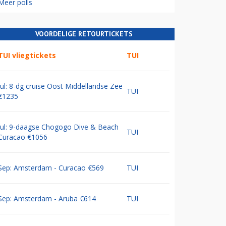
Meer polls
VOORDELIGE RETOURTICKETS
TUI vliegtickets
TUI
Jul: 8-dg cruise Oost Middellandse Zee
TUI
€1235
Jul: 9-daagse Chogogo Dive & Beach
TUI
Curacao €1056
Sep: Amsterdam - Curacao €569
TUI
Sep: Amsterdam - Aruba €614
TUI