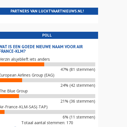
PARTNERS VAN LUCHTVAARTNIEUWS.NL!
POLL
WAT IS EEN GOEDE NIEUWE NAAM VOOR AIR
FRANCE-KLM?
Verzin alsjeblieft iets anders
47% (81 stemmen)
European Airlines Group (EAG)
24% (42 stemmen)
The Blue Group
21% (36 stemmen)
Air-France-KLM-SAS(-TAP)
6% (11 stemmen)
Totaal aantal stemmen: 170