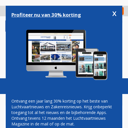
Overslaan
en
x
Digitaal Magazine
Registreer
Check in
naar
Profiteer nu van 30% korting
de
inhoud
gaan
Magazine
Podcasts
Vacatures
Toggl
naviga
Ontvang een jaar lang 30% korting op het beste van
Luchtvaartnieuws en Zakenreisnieuws. Krijg onbeperkt
toegang tot al het nieuws en de bijbehorende Apps.
VIRGIN BLUE KONDIGT GROTE
Ontvang tevens 12 maanden het Luchtvaartnieuws
VLOOTUITBREIDING AAN
Magazine in de mail of op de mat.