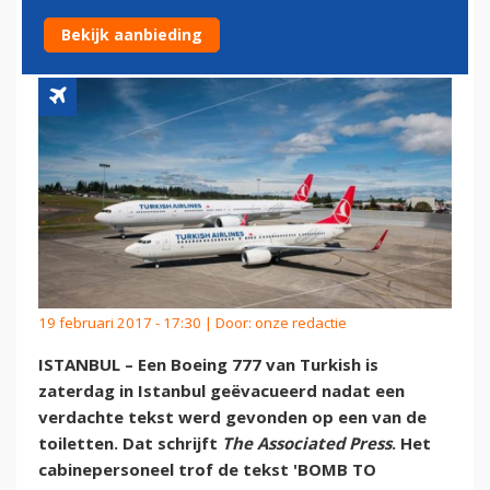
BOMTEKST IN TOILET
Bekijk aanbieding
19 februari 2017 - 17:30 | Door:
onze redactie
ISTANBUL – Een Boeing 777 van Turkish is
zaterdag in Istanbul geëvacueerd nadat een
verdachte tekst werd gevonden op een van de
toiletten. Dat schrijft
The Associated Press
. Het
cabinepersoneel trof de tekst 'BOMB TO