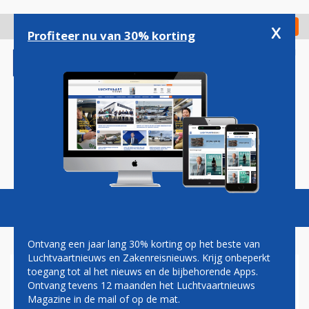
Overslaan
en
x
Digitaal Magazine
Registreer
Check in
naar
Profiteer nu van 30% korting
de
inhoud
gaan
Magazine
Podcasts
Vacatures
Toggl
naviga
Ontvang een jaar lang 30% korting op het beste van
Luchtvaartnieuws en Zakenreisnieuws. Krijg onbeperkt
toegang tot al het nieuws en de bijbehorende Apps.
VLIEGTUIG TURKISH
Ontvang tevens 12 maanden het Luchtvaartnieuws
AIRLINES ONTRUIMD NA
Magazine in de mail of op de mat.