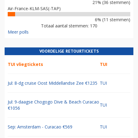
24% (42 stemmen)
The Blue Group
21% (36 stemmen)
Air-France-KLM-SAS(-TAP)
6% (11 stemmen)
Totaal aantal stemmen: 170
Meer polls
VOORDELIGE RETOURTICKETS
TUI vliegtickets
TUI
Jul: 8-dg cruise Oost Middellandse Zee €1235
TUI
Jul: 9-daagse Chogogo Dive & Beach Curacao
TUI
€1056