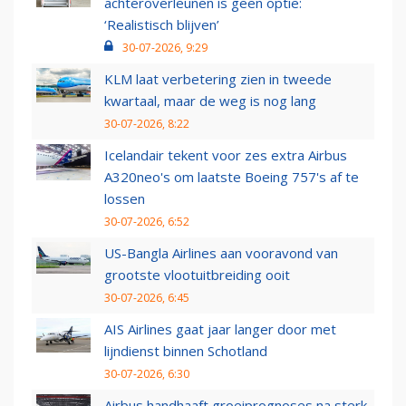
achteroverleunen is geen optie:
‘Realistisch blijven’
30-07-2026, 9:29
KLM laat verbetering zien in tweede
kwartaal, maar de weg is nog lang
30-07-2026, 8:22
Icelandair tekent voor zes extra Airbus
A320neo's om laatste Boeing 757's af te
lossen
30-07-2026, 6:52
US-Bangla Airlines aan vooravond van
grootste vlootuitbreiding ooit
30-07-2026, 6:45
AIS Airlines gaat jaar langer door met
lijndienst binnen Schotland
30-07-2026, 6:30
Airbus handhaaft groeiprognoses na sterk