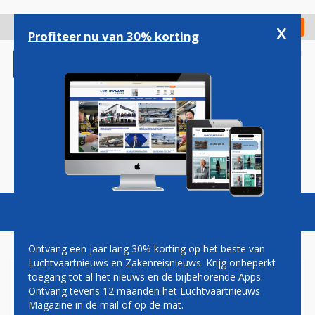
Overslaan
en
x
Digitaal Magazine
Registreer
Check in
naar
Profiteer nu van 30% korting
de
inhoud
gaan
Magazine
Podcasts
Vacatures
Toggl
naviga
Ontvang een jaar lang 30% korting op het beste van
Luchtvaartnieuws en Zakenreisnieuws. Krijg onbeperkt
toegang tot al het nieuws en de bijbehorende Apps.
'VOORKOM DAT ONDERHOUD
Ontvang tevens 12 maanden het Luchtvaartnieuws
VAN KLM A320NEO'S NAAR
Magazine in de mail of op de mat.