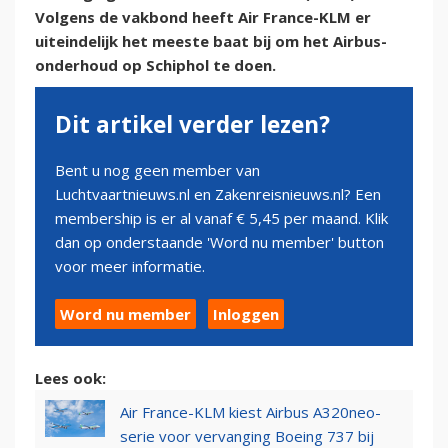
Volgens de vakbond heeft Air France-KLM er
uiteindelijk het meeste baat bij om het Airbus-
onderhoud op Schiphol te doen.
Dit artikel verder lezen?
Bent u nog geen member van
Luchtvaartnieuws.nl en Zakenreisnieuws.nl? Een
membership is er al vanaf € 5,45 per maand. Klik
dan op onderstaande 'Word nu member' button
voor meer informatie.
Word nu member
Inloggen
Lees ook:
Air France-KLM kiest Airbus A320neo-
serie voor vervanging Boeing 737 bij