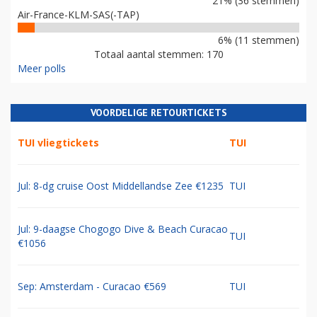
21% (36 stemmen)
Air-France-KLM-SAS(-TAP)
6% (11 stemmen)
Totaal aantal stemmen: 170
Meer polls
VOORDELIGE RETOURTICKETS
TUI vliegtickets
TUI
Jul: 8-dg cruise Oost Middellandse Zee €1235
TUI
Jul: 9-daagse Chogogo Dive & Beach Curacao
TUI
€1056
Sep: Amsterdam - Curacao €569
TUI