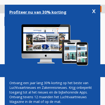
Overslaan
en
x
Digitaal Magazine
Registreer
Check in
naar
Profiteer nu van 30% korting
de
inhoud
gaan
Magazine
Podcasts
Vacatures
Toggl
naviga
Ontvang een jaar lang 30% korting op het beste van
Luchtvaartnieuws en Zakenreisnieuws. Krijg onbeperkt
toegang tot al het nieuws en de bijbehorende Apps.
VRACHTDIVISIES VAN AIR
Ontvang tevens 12 maanden het Luchtvaartnieuws
FRANCE-KLM EN INDIGO
Magazine in de mail of op de mat.