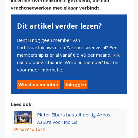
interline-overeenkomst getekend, die hun
vrachtnetwerken met elkaar verbindt.
Dit artikel verder lezen?
Bent u nog geen member van
Luchtvaartnieuws.nl en Zakenreisnieuws.nl? Een
membership is er al vanaf € 5,45 per maand. Klik
dan op onderstaande 'Word nu member' button
voor meer informatie.
Word nu member
Inloggen
Lees ook:
Pieter Elbers bestelt dertig Airbus
A350's voor IndiGo
25-04-2024, 14:12