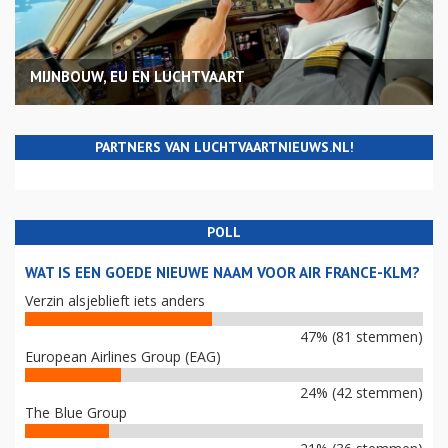
MIJNBOUW, EU EN LUCHTVAART
PARTNERS VAN LUCHTVAARTNIEUWS.NL!
POLL
WAT IS EEN GOEDE NIEUWE NAAM VOOR AIR FRANCE-KLM?
Verzin alsjeblieft iets anders
47% (81 stemmen)
European Airlines Group (EAG)
24% (42 stemmen)
The Blue Group