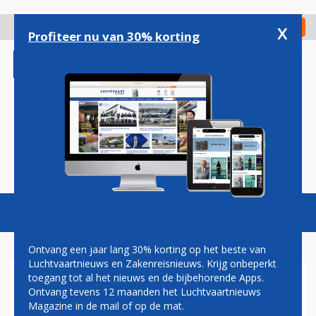
Overslaan
en
x
Digitaal Magazine
Registreer
Check in
naar
Profiteer nu van 30% korting
de
inhoud
gaan
Magazine
Podcasts
Vacatures
Toggl
naviga
Ontvang een jaar lang 30% korting op het beste van
Luchtvaartnieuws en Zakenreisnieuws. Krijg onbeperkt
toegang tot al het nieuws en de bijbehorende Apps.
ZUID-AFRIKAANS MANGO
Ontvang tevens 12 maanden het Luchtvaartnieuws
GENOODZAAKT ALLE
Magazine in de mail of op de mat.