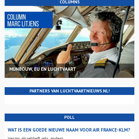
COLUMNS
MIJNBOUW, EU EN LUCHTVAART
PARTNERS VAN LUCHTVAARTNIEUWS.NL!
POLL
WAT IS EEN GOEDE NIEUWE NAAM VOOR AIR FRANCE-KLM?
Verzin alsjeblieft iets anders