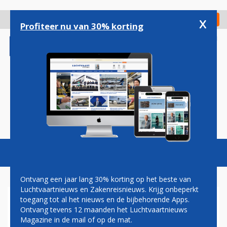
Overslaan
en
x
Digitaal Magazine
Registreer
Check in
naar
Profiteer nu van 30% korting
de
inhoud
gaan
Magazine
Podcasts
Vacatures
Toggl
naviga
Ontvang een jaar lang 30% korting op het beste van
Luchtvaartnieuws en Zakenreisnieuws. Krijg onbeperkt
toegang tot al het nieuws en de bijbehorende Apps.
BRUSSELS AIRPORT
Ontvang tevens 12 maanden het Luchtvaartnieuws
VERWACHT 5 PROCENT MEER
Magazine in de mail of op de mat.