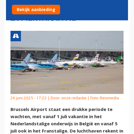
REIZIGERS DEZE
Bekijk aanbieding
ZOMERVAKANTIE
26 juni 2025 - 17:22 | Door:
onze redactie
| Foto: Reismedia
Brussels Airport staat een drukke periode te
wachten, met vanaf 1 juli vakantie in het
Nederlandstalige onderwijs in België en vanaf 5
juli ook in het Franstalige. De luchthaven rekent in