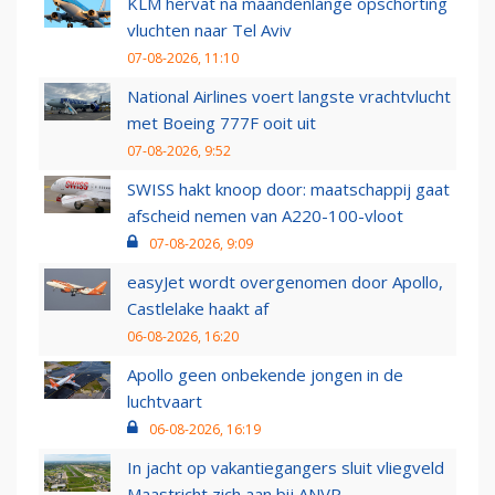
KLM hervat na maandenlange opschorting
vluchten naar Tel Aviv
07-08-2026, 11:10
National Airlines voert langste vrachtvlucht
met Boeing 777F ooit uit
07-08-2026, 9:52
SWISS hakt knoop door: maatschappij gaat
afscheid nemen van A220-100-vloot
07-08-2026, 9:09
easyJet wordt overgenomen door Apollo,
Castlelake haakt af
06-08-2026, 16:20
Apollo geen onbekende jongen in de
luchtvaart
06-08-2026, 16:19
In jacht op vakantiegangers sluit vliegveld
Maastricht zich aan bij ANVR