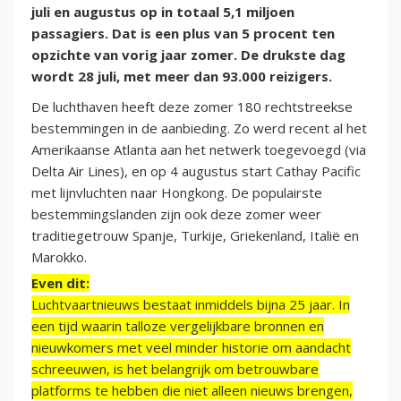
juli en augustus op in totaal 5,1 miljoen
passagiers. Dat is een plus van 5 procent ten
opzichte van vorig jaar zomer. De drukste dag
wordt 28 juli, met meer dan 93.000 reizigers.
De luchthaven heeft deze zomer 180 rechtstreekse
bestemmingen in de aanbieding. Zo werd recent al het
Amerikaanse Atlanta aan het netwerk toegevoegd (via
Delta Air Lines), en op 4 augustus start Cathay Pacific
met lijnvluchten naar Hongkong. De populairste
bestemmingslanden zijn ook deze zomer weer
traditiegetrouw Spanje, Turkije, Griekenland, Italië en
Marokko.
Even dit:
Luchtvaartnieuws bestaat inmiddels bijna 25 jaar. In
een tijd waarin talloze vergelijkbare bronnen en
nieuwkomers met veel minder historie om aandacht
schreeuwen, is het belangrijk om betrouwbare
platforms te hebben die niet alleen nieuws brengen,