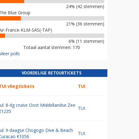
24% (42 stemmen)
The Blue Group
21% (36 stemmen)
Air-France-KLM-SAS(-TAP)
6% (11 stemmen)
Totaal aantal stemmen: 170
Meer polls
VOORDELIGE RETOURTICKETS
TUI vliegtickets
TUI
Jul: 8-dg cruise Oost Middellandse Zee
TUI
€1235
Jul: 9-daagse Chogogo Dive & Beach
TUI
Curacao €1056