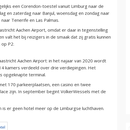
gelijks een Corendon-toestel vanuit Limburg naar de
dag en zaterdag naar Banjul, woensdag en zondag naar
 naar Tenerife en Las Palmas.
astricht Aachen Airport, omdat er daar in tegenstelling
n valt het bij reizigers in de smaak dat zij gratis kunnen
t op P2.
stricht Aachen Airport: in het najaar van 2020 wordt
14 kamers verdeeld over drie verdiepingen. Het
gs opgeknapte terminal.
met 170 parkeerplaatsen, een casino en twee
Place zijn. In september begint VolkerWessels met de
den is er geen hotel meer op de Limburgse luchthaven.
tel