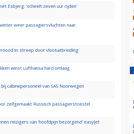
t Esbjerg: 'scheelt zeven uur rijden'
 winter weer passagiersvluchten naar
ernood in: streep door vlootuitbreiding
ukken winst Lufthansa hard omlaag
 bij cabinepersoneel van SAS Noorwegen
voor zelfgemaakt Russisch passagierstoestel
nen reizigers van ‘hoofdpijn bezorgend’ easyJet