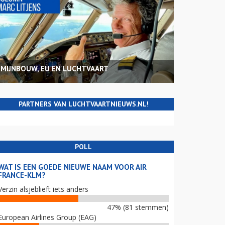
MIJNBOUW, EU EN LUCHTVAART
PARTNERS VAN LUCHTVAARTNIEUWS.NL!
POLL
WAT IS EEN GOEDE NIEUWE NAAM VOOR AIR
FRANCE-KLM?
Verzin alsjeblieft iets anders
47% (81 stemmen)
European Airlines Group (EAG)