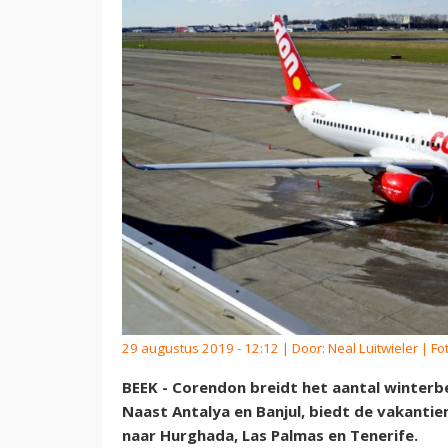
29 augustus 2019 - 12:12 | Door:
Neal Luitwieler
| Fo
BEEK - Corendon breidt het aantal winter
Naast Antalya en Banjul, biedt de vakanti
naar Hurghada, Las Palmas en Tenerife.