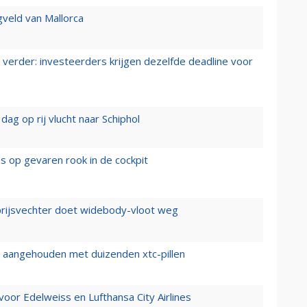
gveld van Mallorca
verder: investeerders krijgen dezelfde deadline voor
ag op rij vlucht naar Schiphol
es op gevaren rook in de cockpit
prijsvechter doet widebody-vloot weg
cht aangehouden met duizenden xtc-pillen
oor Edelweiss en Lufthansa City Airlines