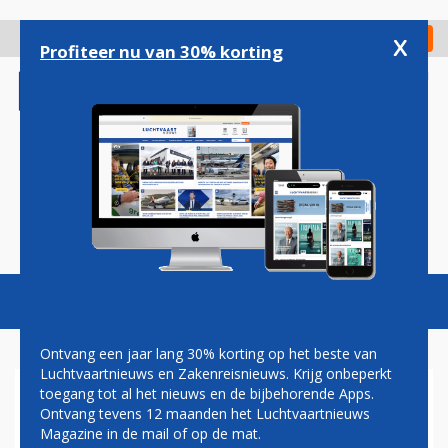
Overslaan
en
x
Digitaal Magazine
Registreer
Check in
naar
Profiteer nu van 30% korting
de
inhoud
gaan
Magazine
Podcasts
Vacatures
Toggl
naviga
Ontvang een jaar lang 30% korting op het beste van
Luchtvaartnieuws en Zakenreisnieuws. Krijg onbeperkt
toegang tot al het nieuws en de bijbehorende Apps.
D-PIER OP SCHIPHOL KORT
Ontvang tevens 12 maanden het Luchtvaartnieuws
ONTRUIMD OM
Magazine in de mail of op de mat.