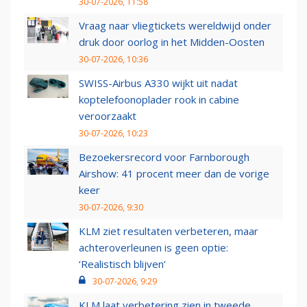
30-07-2026, 11:58
Vraag naar vliegtickets wereldwijd onder
druk door oorlog in het Midden-Oosten
30-07-2026, 10:36
SWISS-Airbus A330 wijkt uit nadat
koptelefoonoplader rook in cabine
veroorzaakt
30-07-2026, 10:23
Bezoekersrecord voor Farnborough
Airshow: 41 procent meer dan de vorige
keer
30-07-2026, 9:30
KLM ziet resultaten verbeteren, maar
achteroverleunen is geen optie:
‘Realistisch blijven’
30-07-2026, 9:29
KLM laat verbetering zien in tweede