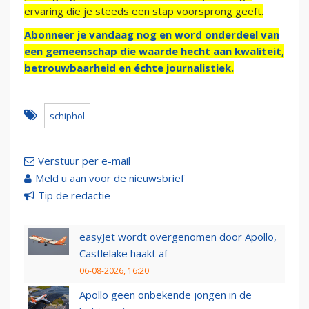
ervaring die je steeds een stap voorsprong geeft.
Abonneer je vandaag nog en word onderdeel van
een gemeenschap die waarde hecht aan kwaliteit,
betrouwbaarheid en échte journalistiek.
schiphol
Verstuur per e-mail
Meld u aan voor de nieuwsbrief
Tip de redactie
easyJet wordt overgenomen door Apollo,
Castlelake haakt af
06-08-2026, 16:20
Apollo geen onbekende jongen in de