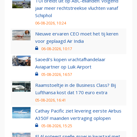
TUI breidt uit op ABC-eilanden: volgend
jaar meer rechtstreekse vluchten vanaf
Schiphol
06-08-2026, 10:24
Nieuwe ervaren CEO moet het tij keren
voor geplaagd Air India
06-08-2026, 10:17
Saoedi’s kopen vrachtafhandelaar
Aviapartner op Luik Airport
05-08-2026, 16:57
Raamstoeltje in de Business Class? Bij
Lufthansa kost dat 170 euro extra
05-08-2026, 16:41
Cathay Pacific ziet levering eerste Airbus
A350F maanden vertraging oplopen
05-08-2026, 15:25
El Al noteert snelle groei in kwartaal met