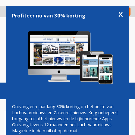
Overslaan
en
x
Digitaal Magazine
Registreer
Check in
naar
Profiteer nu van 30% korting
de
inhoud
gaan
Magazine
Podcasts
Vacatures
Toggl
naviga
Ontvang een jaar lang 30% korting op het beste van
Luchtvaartnieuws en Zakenreisnieuws. Krijg onbeperkt
toegang tot al het nieuws en de bijbehorende Apps.
DEZE WINTER MEER AIRLINES
Ontvang tevens 12 maanden het Luchtvaartnieuws
EN BESTEMMINGEN VANAF
Magazine in de mail of op de mat.