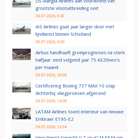
US-Bangla Airlines aan vooravond van
grootste vlootuitbreiding ooit
30-07-2026, 6:45
AIS Airlines gaat jaar langer door met
lijndienst binnen Schotland
30-07-2026, 6:30
Airbus handhaaft groeiprognoses na sterk
halfjaar: eind volgend jaar 75 A320neo’s
per maand
29-07-2026, 20:09
Certificering Boeing 737 MAX 10 stap
dichterbij: vliegproeven afgerond
29-07-2026, 14:09
LATAM Airlines toont interieur van nieuwe
Embraer E195-E2
29-07-2026, 13:34
Verscherpt toezicht ILT op KLM E&M om