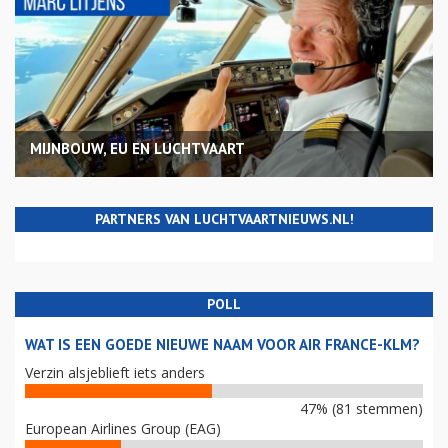
MIJNBOUW, EU EN LUCHTVAART
PARTNERS VAN LUCHTVAARTNIEUWS.NL!
POLL
WAT IS EEN GOEDE NIEUWE NAAM VOOR AIR FRANCE-KLM?
Verzin alsjeblieft iets anders
47% (81 stemmen)
European Airlines Group (EAG)