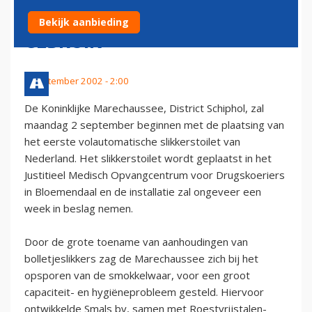
NEEMT SLIKKERSTOILET IN
Bekijk aanbieding
GEBRUIK
1 september 2002 - 2:00
De Koninklijke Marechaussee, District Schiphol, zal
maandag 2 september beginnen met de plaatsing van
het eerste volautomatische slikkerstoilet van
Nederland. Het slikkerstoilet wordt geplaatst in het
Justitieel Medisch Opvangcentrum voor Drugskoeriers
in Bloemendaal en de installatie zal ongeveer een
week in beslag nemen.
Door de grote toename van aanhoudingen van
bolletjeslikkers zag de Marechaussee zich bij het
opsporen van de smokkelwaar, voor een groot
capaciteit- en hygiëneprobleem gesteld. Hiervoor
ontwikkelde Smals bv, samen met Roestvrijstalen-