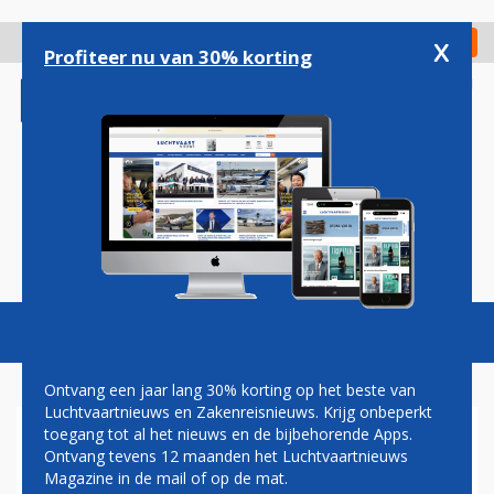
Overslaan
en
x
Digitaal Magazine
Registreer
Check in
naar
Profiteer nu van 30% korting
de
inhoud
gaan
Magazine
Podcasts
Vacatures
Toggl
naviga
Ontvang een jaar lang 30% korting op het beste van
Luchtvaartnieuws en Zakenreisnieuws. Krijg onbeperkt
toegang tot al het nieuws en de bijbehorende Apps.
KONINKLIJKE
Ontvang tevens 12 maanden het Luchtvaartnieuws
MARECHAUSSEE SCHIPHOL
Magazine in de mail of op de mat.