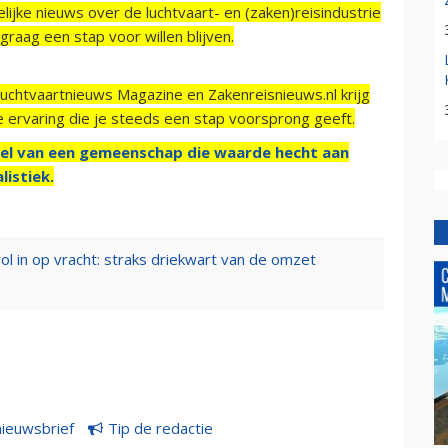
ijke nieuws over de luchtvaart- en (zaken)reisindustrie
raag een stap voor willen blijven.
Luchtvaartnieuws Magazine en Zakenreisnieuws.nl krijg
e ervaring die je steeds een stap voorsprong geeft.
el van een gemeenschap die waarde hecht aan
listiek.
ol in op vracht: straks driekwart van de omzet
nieuwsbrief
Tip de redactie