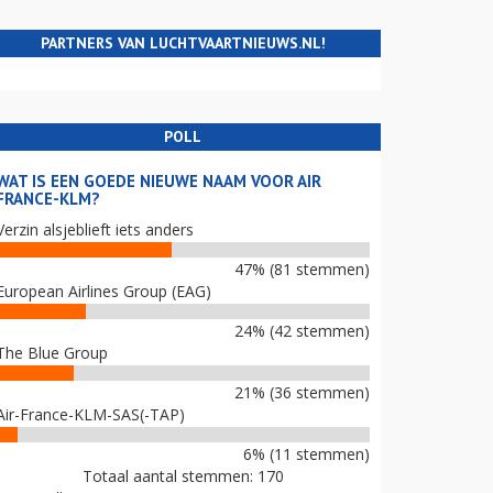
PARTNERS VAN LUCHTVAARTNIEUWS.NL!
POLL
WAT IS EEN GOEDE NIEUWE NAAM VOOR AIR
FRANCE-KLM?
Verzin alsjeblieft iets anders
47% (81 stemmen)
European Airlines Group (EAG)
24% (42 stemmen)
The Blue Group
21% (36 stemmen)
Air-France-KLM-SAS(-TAP)
6% (11 stemmen)
Totaal aantal stemmen: 170