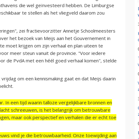
uchthavens die wel geïnvesteerd hebben. De Limburgse
beschikbaar te stellen als het vliegveld daarom zou
eringen", zei fractievoorzitter Annetje Schoolmeesters
, over het bezoek van Meijs aan het Gouvernement in
te moet krijgen om zijn verhaal en plan uiteen te
 voor meer steun vanuit de provincie. "Voor iedere
oor de PvdA met een héél goed verhaal komen", stelde
vrijdag om een kennismaking gaat en dat Meijs daarin
elicht.
r. In een tijd waarin talloze vergelijkbare bronnen en
acht schreeuwen, is het belangrijk om betrouwbare
ngen, maar ook perspectief en verhalen die er echt toe
ieuws vind je die betrouwbaarheid. Onze toewijding aan