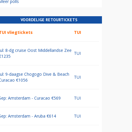
Meer polls
VOORDELIGE RETOURTICKETS
TUI vliegtickets
TUI
Jul: 8-dg cruise Oost Middellandse Zee
TUI
€1235
Jul: 9-daagse Chogogo Dive & Beach
TUI
Curacao €1056
Sep: Amsterdam - Curacao €569
TUI
Sep: Amsterdam - Aruba €614
TUI