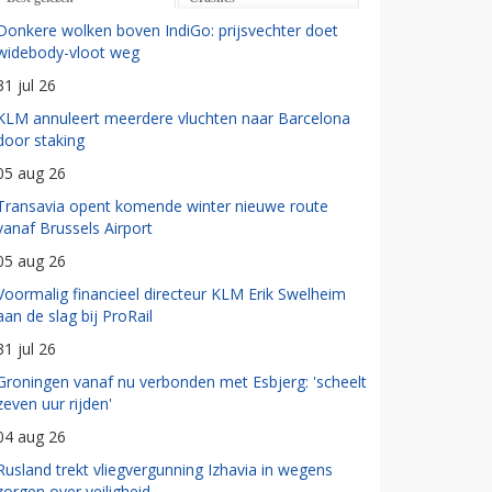
Donkere wolken boven IndiGo: prijsvechter doet
widebody-vloot weg
31 jul 26
KLM annuleert meerdere vluchten naar Barcelona
door staking
05 aug 26
Transavia opent komende winter nieuwe route
vanaf Brussels Airport
05 aug 26
Voormalig financieel directeur KLM Erik Swelheim
aan de slag bij ProRail
31 jul 26
Groningen vanaf nu verbonden met Esbjerg: 'scheelt
zeven uur rijden'
04 aug 26
Rusland trekt vliegvergunning Izhavia in wegens
zorgen over veiligheid