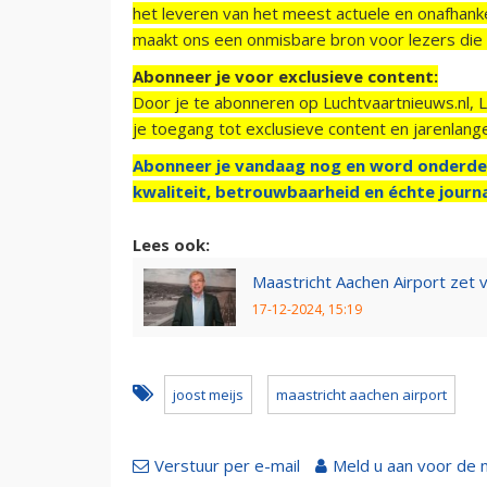
het leveren van het meest actuele en onafhankel
maakt ons een onmisbare bron voor lezers die g
Abonneer je voor exclusieve content:
Door je te abonneren op Luchtvaartnieuws.nl, 
je toegang tot exclusieve content en jarenlang
Abonneer je vandaag nog en word onderde
kwaliteit, betrouwbaarheid en échte journa
Lees ook:
Maastricht Aachen Airport zet v
17-12-2024, 15:19
joost meijs
maastricht aachen airport
Verstuur per e-mail
Meld u aan voor de 