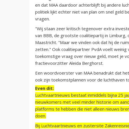
en dat MAA daardoor achterblijft bij andere l
politiek lijkt echter niet van plan om snel geld 
vragen.
"Wij staan zeer kritisch tegenover extra invest
van BBB, de grootste coalitiepartij in Limburg
Maastricht. "Maar we vinden ook dat hij de ruim
zetten." Ook coalitiepartner PvdA voelt weinig
toekomstige vraag over nieuw geld, moet je v
fractievoorzitter Aleida Berghorst.
Een woordvoerster van MAA benadrukt dat het 
ook zijn toekomstplannen voor de luchthaven to
Even dit:
Luchtvaartnieuws bestaat inmiddels bijna 25 jaa
nieuwkomers met veel minder historie om aand
platforms te hebben die niet alleen nieuws bre
doen.
Bij Luchtvaartnieuws en zustersite Zakenreisn