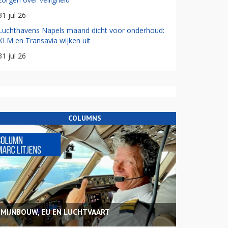
31 jul 26
Luchthavens Napels maand dicht voor onderhoud:
KLM en Transavia wijken uit
31 jul 26
COLUMNS
MIJNBOUW, EU EN LUCHTVAART