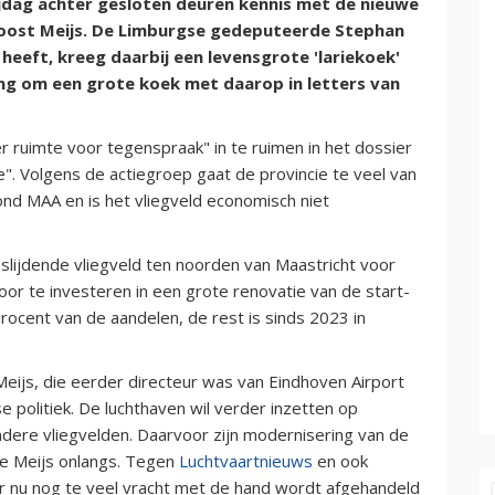
jdag achter gesloten deuren kennis met de nieuwe
 Joost Meijs. De Limburgse gedeputeerde Stephan
e heeft, kreeg daarbij een levensgrote 'lariekoek'
ing om een grote koek met daarop in letters van
r ruimte voor tegenspraak" in te ruimen in het dossier
e". Volgens de actiegroep gaat de provincie te veel van
ond MAA en is het vliegveld economisch niet
eslijdende vliegveld ten noorden van Maastricht voor
or te investeren in een grote renovatie van de start-
rocent van de aandelen, de rest is sinds 2023 in
eijs, die eerder directeur was van Eindhoven Airport
e politiek. De luchthaven wil verder inzetten op
dere vliegvelden. Daarvoor zijn modernisering van de
de Meijs onlangs. Tegen
Luchtvaartnieuws
en ook
r nu nog te veel vracht met de hand wordt afgehandeld