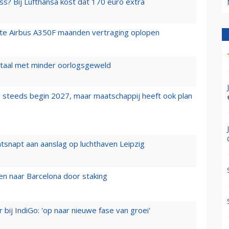
ss? Bij Lufthansa kost dat 170 euro extra
rste Airbus A350F maanden vertraging oplopen
wartaal met minder oorlogsgeweld
 steeds begin 2027, maar maatschappij heeft ook plan
tsnapt aan aanslag op luchthaven Leipzig
n naar Barcelona door staking
 bij IndiGo: 'op naar nieuwe fase van groei'