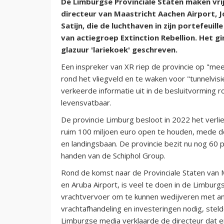
De Limburgse Provinciale Staten maken vri
directeur van Maastricht Aachen Airport,
Satijn, die de luchthaven in zijn portefeuill
van actiegroep Extinction Rebellion. Het g
glazuur 'lariekoek' geschreven.
Een inspreker van XR riep de provincie op "mee
rond het vliegveld en te waken voor "tunnelvisi
verkeerde informatie uit in de besluitvorming r
levensvatbaar.
De provincie Limburg besloot in 2022 het verli
ruim 100 miljoen euro open te houden, mede do
en landingsbaan. De provincie bezit nu nog 60 p
handen van de Schiphol Group.
Rond de komst naar de Provinciale Staten van M
en Aruba Airport, is veel te doen in de Limburgs
vrachtvervoer om te kunnen wedijveren met an
vrachtafhandeling en investeringen nodig, stel
Limburgse media verklaarde de directeur dat e