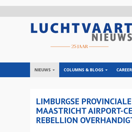
Overslaan
en
naar
de
inhoud
gaan
NIEUWS
COLUMNS & BLOGS
CAREER
LIMBURGSE PROVINCIAL
MAASTRICHT AIRPORT-CE
REBELLION OVERHANDIGT