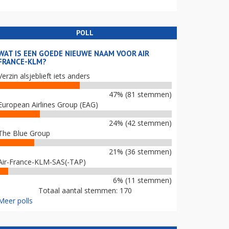
POLL
WAT IS EEN GOEDE NIEUWE NAAM VOOR AIR
FRANCE-KLM?
Verzin alsjeblieft iets anders
47% (81 stemmen)
European Airlines Group (EAG)
24% (42 stemmen)
The Blue Group
21% (36 stemmen)
Air-France-KLM-SAS(-TAP)
6% (11 stemmen)
Totaal aantal stemmen: 170
Meer polls