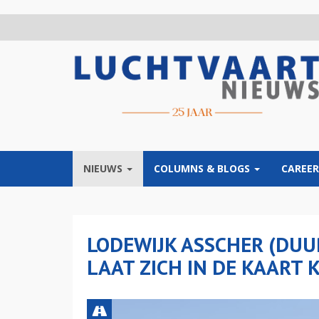
Overslaan
en
naar
de
inhoud
gaan
NIEUWS
COLUMNS & BLOGS
CAREER
LODEWIJK ASSCHER (DU
LAAT ZICH IN DE KAART 