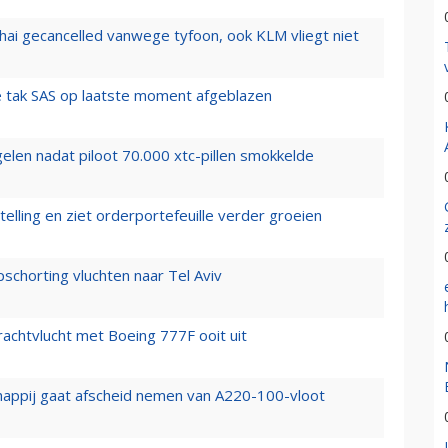
hai gecancelled vanwege tyfoon, ook KLM vliegt niet
 tak SAS op laatste moment afgeblazen
elen nadat piloot 70.000 xtc-pillen smokkelde
elling en ziet orderportefeuille verder groeien
chorting vluchten naar Tel Aviv
vrachtvlucht met Boeing 777F ooit uit
happij gaat afscheid nemen van A220-100-vloot