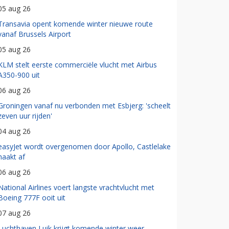
05 aug 26
Transavia opent komende winter nieuwe route
vanaf Brussels Airport
05 aug 26
KLM stelt eerste commerciële vlucht met Airbus
A350-900 uit
06 aug 26
Groningen vanaf nu verbonden met Esbjerg: 'scheelt
zeven uur rijden'
04 aug 26
easyJet wordt overgenomen door Apollo, Castlelake
haakt af
06 aug 26
National Airlines voert langste vrachtvlucht met
Boeing 777F ooit uit
07 aug 26
Luchthaven Luik krijgt komende winter weer