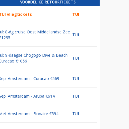
VOORDELIGE RETOURTICKETS
TUI vliegtickets
TUI
Jul: 8-dg cruise Oost Middellandse Zee
TUI
€1235
Jul: 9-daagse Chogogo Dive & Beach
TUI
Curacao €1056
Sep: Amsterdam - Curacao €569
TUI
Sep: Amsterdam - Aruba €614
TUI
Mei: Amsterdam - Bonaire €594
TUI