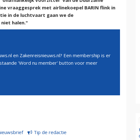
 ‘onafhankelijk voorzitter’ van de Duurzame
line vraaggesprek met airlinekoepel BARIN flink in
atie in de luchtvaart gaan we de
niet halen."
ws.nl en Zakenreisnieuws.nl? Een membership is er
erstaande 'Word nu member' button voor meer
nieuwsbrief
Tip de redactie