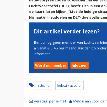
PvdA-coryfee Lodewijk Asscher, nu een jaar
Luchtvaarttafel (DLT), heeft zich in een on
de kaart laten kijken. “Met de huidige situ
klimaat/milieudoelen en DLT-doelstellingen 
Dit artikel verder lezen?
Bent u nog geen member van Luchtvaartnieu
al vanaf € 5,45 per maand. Klik dan op ond
informatie.
Word nu member
Inloggen
schiphol
lodewijk asscher
Verstuur per e-mail
Meld u aan voor de 