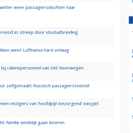
 winter weer passagiersvluchten naar
ernood in: streep door vlootuitbreiding
ukken winst Lufthansa hard omlaag
 bij cabinepersoneel van SAS Noorwegen
voor zelfgemaakt Russisch passagierstoestel
nen reizigers van ‘hoofdpijn bezorgend’ easyJet
X-familie eindelijk gaan leveren