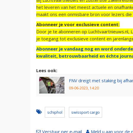
het leveren van het meest actuele en onafhankel
maakt ons een onmisbare bron voor lezers die g
Abonneer je voor exclusieve content:
Door je te abonneren op Luchtvaartnieuws.nl, 
je toegang tot exclusieve content en jarenlang
Abonneer je vandaag nog en word onderde
kwaliteit, betrouwbaarheid en échte journa
Lees ook:
FNV dreigt met staking bij afh
09-06-2023, 14:20
schiphol
swissport cargo
Verstuur per e-mail
Meld u aan voor de 