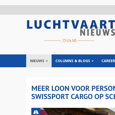
Overslaan
en
naar
de
inhoud
gaan
NIEUWS
COLUMNS & BLOGS
CAREER
MEER LOON VOOR PERS
SWISSPORT CARGO OP SC