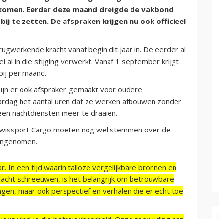
ekomen. Eerder deze maand dreigde de vakbond
ij te zetten. De afspraken krijgen nu ook officieel
gwerkende kracht vanaf begin dit jaar in. De eerder al
 al in die stijging verwerkt. Vanaf 1 september krijgt
bij per maand.
ijn er ook afspraken gemaakt voor oudere
ardag het aantal uren dat ze werken afbouwen zonder
een nachtdiensten meer te draaien.
wissport Cargo moeten nog wel stemmen over de
aangenomen.
r. In een tijd waarin talloze vergelijkbare bronnen en
acht schreeuwen, is het belangrijk om betrouwbare
ngen, maar ook perspectief en verhalen die er echt toe
ieuws vind je die betrouwbaarheid. Onze toewijding aan