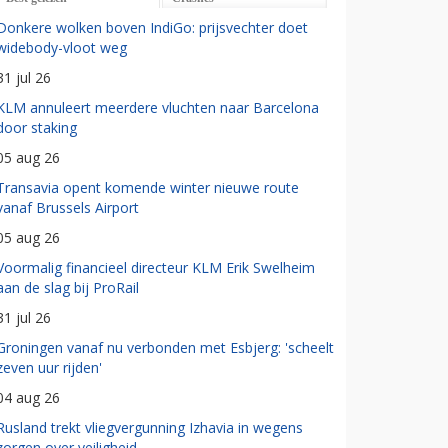
Donkere wolken boven IndiGo: prijsvechter doet
widebody-vloot weg
31 jul 26
KLM annuleert meerdere vluchten naar Barcelona
door staking
05 aug 26
Transavia opent komende winter nieuwe route
vanaf Brussels Airport
05 aug 26
Voormalig financieel directeur KLM Erik Swelheim
aan de slag bij ProRail
31 jul 26
Groningen vanaf nu verbonden met Esbjerg: 'scheelt
zeven uur rijden'
04 aug 26
Rusland trekt vliegvergunning Izhavia in wegens
zorgen over veiligheid