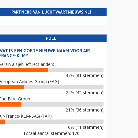
PARTNERS VAN LUCHTVAARTNIEUWS.NL!
POLL
WAT IS EEN GOEDE NIEUWE NAAM VOOR AIR
FRANCE-KLM?
Verzin alsjeblieft iets anders
47% (81 stemmen)
European Airlines Group (EAG)
24% (42 stemmen)
The Blue Group
21% (36 stemmen)
Air-France-KLM-SAS(-TAP)
6% (11 stemmen)
Totaal aantal stemmen: 170