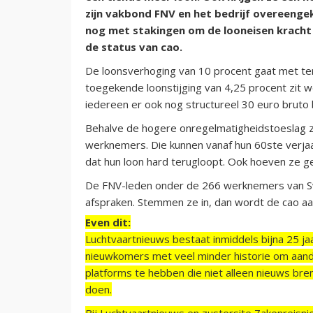
zijn vakbond FNV en het bedrijf overeeng
nog met stakingen om de looneisen kracht b
de status van cao.
De loonsverhoging van 10 procent gaat met teru
toegekende loonstijging van 4,25 procent zit wel
iedereen er ook nog structureel 30 euro bruto 
Behalve de hogere onregelmatigheidstoeslag z
werknemers. Die kunnen vanaf hun 60ste verja
dat hun loon hard terugloopt. Ook hoeven ze g
De FNV-leden onder de 266 werknemers van S
afspraken. Stemmen ze in, dan wordt de cao 
Even dit:
Luchtvaartnieuws bestaat inmiddels bijna 25 jaa
nieuwkomers met veel minder historie om aand
platforms te hebben die niet alleen nieuws bre
doen.
Bij Luchtvaartnieuws en zustersite Zakenreisn