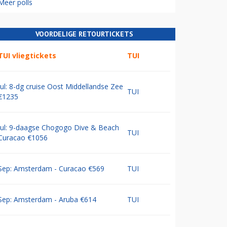
Meer polls
VOORDELIGE RETOURTICKETS
TUI vliegtickets
TUI
Jul: 8-dg cruise Oost Middellandse Zee
TUI
€1235
Jul: 9-daagse Chogogo Dive & Beach
TUI
Curacao €1056
Sep: Amsterdam - Curacao €569
TUI
Sep: Amsterdam - Aruba €614
TUI