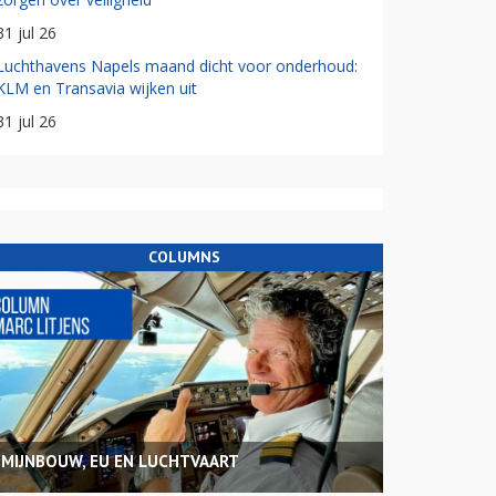
31 jul 26
Luchthavens Napels maand dicht voor onderhoud:
KLM en Transavia wijken uit
31 jul 26
COLUMNS
MIJNBOUW, EU EN LUCHTVAART