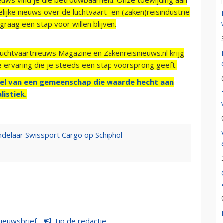
ijke nieuws over de luchtvaart- en (zaken)reisindustrie
raag een stap voor willen blijven.
Luchtvaartnieuws Magazine en Zakenreisnieuws.nl krijg
e ervaring die je steeds een stap voorsprong geeft.
el van een gemeenschap die waarde hecht aan
listiek.
andelaar Swissport Cargo op Schiphol
nieuwsbrief
Tip de redactie