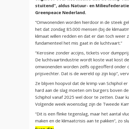
stuitend”, aldus Natuur- en Milieufederati
Greenpeace Nederland.
“Omwonenden worden hierdoor in de steek gel
het dat zondag 85.000 mensen (bij de klimaatm
klimaat willen redden en dat er dan toch weer 
fundamenteel het mis gaat in de luchtvaart.”
“Kerosine zonder accijns, tickets voor dumppri
De luchtvaartindustrie wordt koste wat kost 
omwonenden worden zelfs opgeofferd onder dr
prijsvechter. Dat is de wereld op zijn kop”, ver
Ze blijven hoopvol dat de krimp van Schiphol er
hard aan de slag moeten om burgers boven de l
Schiphol vanaf 2025 wel door te zetten. Daar k
Volgende week woensdag zijn de Tweede Kame
“Dit is een flinke tegenslag, maar het aantal 
maken en de klimaatcrisis aan te pakken”, zo slu
Even dit: