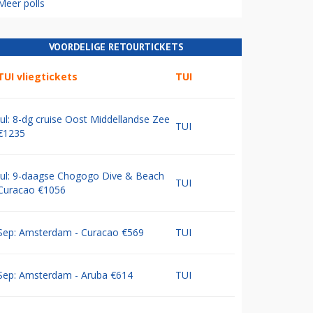
Meer polls
VOORDELIGE RETOURTICKETS
TUI vliegtickets
TUI
Jul: 8-dg cruise Oost Middellandse Zee
TUI
€1235
Jul: 9-daagse Chogogo Dive & Beach
TUI
Curacao €1056
Sep: Amsterdam - Curacao €569
TUI
Sep: Amsterdam - Aruba €614
TUI