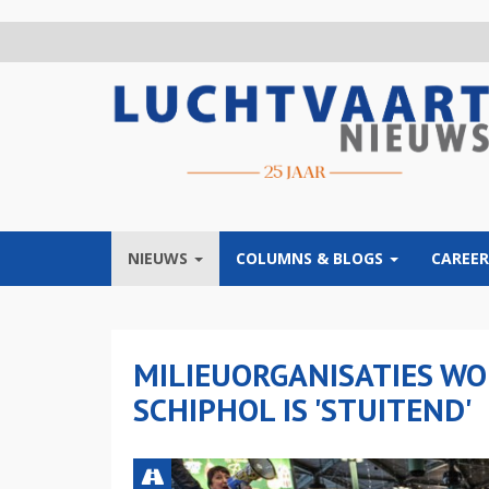
Overslaan
en
naar
de
inhoud
gaan
NIEUWS
COLUMNS & BLOGS
CAREER
MILIEUORGANISATIES WO
SCHIPHOL IS 'STUITEND'