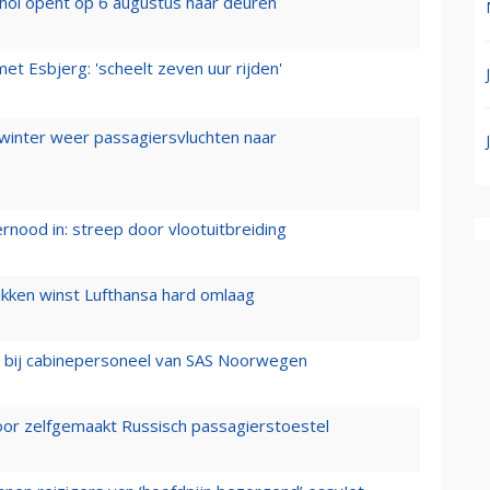
hol opent op 6 augustus haar deuren
t Esbjerg: 'scheelt zeven uur rijden'
 winter weer passagiersvluchten naar
ernood in: streep door vlootuitbreiding
ukken winst Lufthansa hard omlaag
 bij cabinepersoneel van SAS Noorwegen
voor zelfgemaakt Russisch passagierstoestel