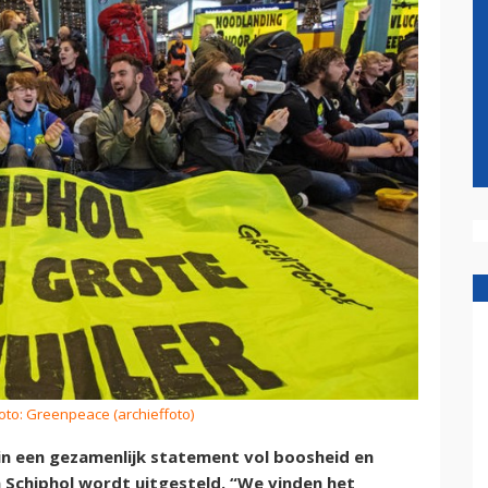
oto: Greenpeace (archieffoto)
 in een gezamenlijk statement vol boosheid en
 Schiphol wordt uitgesteld. “We vinden het