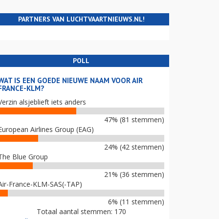
PARTNERS VAN LUCHTVAARTNIEUWS.NL!
POLL
WAT IS EEN GOEDE NIEUWE NAAM VOOR AIR
FRANCE-KLM?
Verzin alsjeblieft iets anders
47% (81 stemmen)
European Airlines Group (EAG)
24% (42 stemmen)
The Blue Group
21% (36 stemmen)
Air-France-KLM-SAS(-TAP)
6% (11 stemmen)
Totaal aantal stemmen: 170