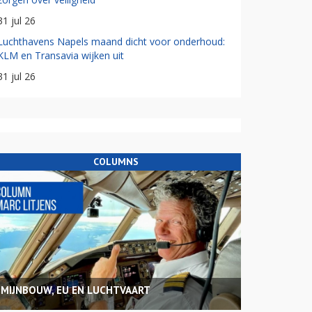
31 jul 26
Luchthavens Napels maand dicht voor onderhoud:
KLM en Transavia wijken uit
31 jul 26
COLUMNS
MIJNBOUW, EU EN LUCHTVAART