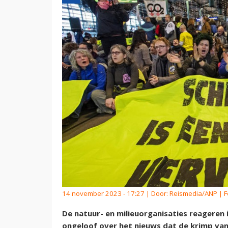
14 november 2023 - 17:27 | Door:
Reismedia/ANP
| F
De natuur- en milieuorganisaties reageren
ongeloof over het nieuws dat de krimp van