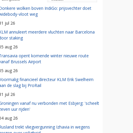
Donkere wolken boven IndiGo: prijsvechter doet
widebody-vloot weg
31 jul 26
KLM annuleert meerdere vluchten naar Barcelona
door staking
05 aug 26
Transavia opent komende winter nieuwe route
vanaf Brussels Airport
05 aug 26
Voormalig financieel directeur KLM Erik Swelheim
aan de slag bij ProRail
31 jul 26
Groningen vanaf nu verbonden met Esbjerg: 'scheelt
zeven uur rijden'
04 aug 26
Rusland trekt vliegvergunning Izhavia in wegens
zorgen over veiligheid