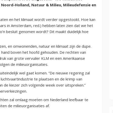
e Noord-Holland, Natuur & Milieu, Milieudefensie en
aten en het klimaat wordt verder opgestookt. Hoe kan
ars in Amsterdam, red.) hebben laten zien dat we het
zo’n besluit genomen wordt? Dit maakt duidelijk hoe
jzen, en omwonenden, natuur en klimaat zijn de dupe.
de hand boven het hoofd gehouden. De rechten van
uk van grote vervuiler KLM en een Amerikaanse
volgen de milieuorganisaties.
 uiteindelijk wel gaat komen. “De nieuwe regering zal
uchtvaartindustrie te plaatsen en de krimp van
an de kiezer zich volgende week over uitspreken.”
rverkiezingen.
vluchten zal omlaag moeten om Nederland leefbaar te
iten de milieuorganisaties af.