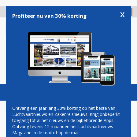
Overslaan
en
x
Digitaal Magazine
Registreer
Check in
naar
Profiteer nu van 30% korting
de
inhoud
gaan
Magazine
Podcasts
Vacatures
Toggl
naviga
Ontvang een jaar lang 30% korting op het beste van
Luchtvaartnieuws en Zakenreisnieuws. Krijg onbeperkt
toegang tot al het nieuws en de bijbehorende Apps.
NACHTVLUCHTEN OP
Ontvang tevens 12 maanden het Luchtvaartnieuws
BRUSSEL VEROORZAKEN NOG
Magazine in de mail of op de mat.