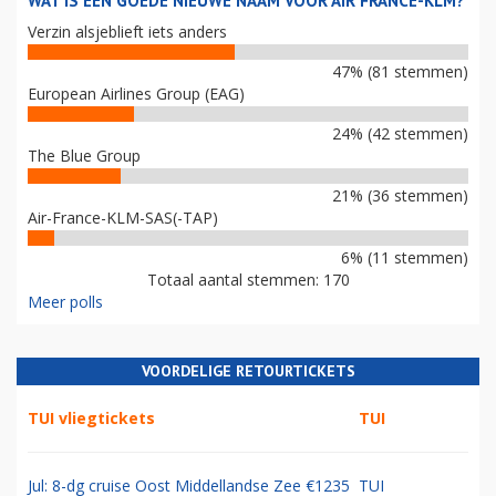
WAT IS EEN GOEDE NIEUWE NAAM VOOR AIR FRANCE-KLM?
Verzin alsjeblieft iets anders
47% (81 stemmen)
European Airlines Group (EAG)
24% (42 stemmen)
The Blue Group
21% (36 stemmen)
Air-France-KLM-SAS(-TAP)
6% (11 stemmen)
Totaal aantal stemmen: 170
Meer polls
VOORDELIGE RETOURTICKETS
TUI vliegtickets
TUI
Jul: 8-dg cruise Oost Middellandse Zee €1235
TUI