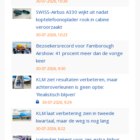
30-07-2026, 10:36
SWISS-Airbus A330 wijkt uit nadat
koptelefoonoplader rook in cabine
veroorzaakt
30-07-2026, 10:23
Bezoekersrecord voor Farnborough
Airshow: 41 procent meer dan de vorige
keer
30-07-2026, 9:30
KLM ziet resultaten verbeteren, maar
achteroverleunen is geen optie:
‘Realistisch blijven’
30-07-2026, 9:29
KLM laat verbetering zien in tweede
kwartaal, maar de weg is nog lang
30-07-2026, 8:22
Icelandair tekent voor zes extra Airbus