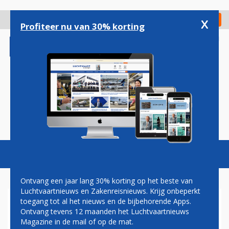
Overslaan
en
x
Digitaal Magazine
Registreer
Check in
naar
Profiteer nu van 30% korting
de
inhoud
gaan
Magazine
Podcasts
Vacatures
Toggl
naviga
Ontvang een jaar lang 30% korting op het beste van
Luchtvaartnieuws en Zakenreisnieuws. Krijg onbeperkt
toegang tot al het nieuws en de bijbehorende Apps.
OVERSTAPPERS OP SCHIPHOL
Ontvang tevens 12 maanden het Luchtvaartnieuws
MOETEN MOGELIJK TÓCH
Magazine in de mail of op de mat.