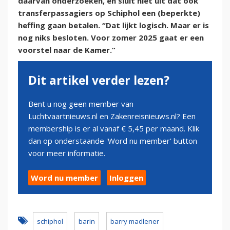
daarvan onderzoeken, en sluit niet uit dat ook
transferpassagiers op Schiphol een (beperkte)
heffing gaan betalen. “Dat lijkt logisch. Maar er is
nog niks besloten. Voor zomer 2025 gaat er een
voorstel naar de Kamer.”
Dit artikel verder lezen?
Bent u nog geen member van
Luchtvaartnieuws.nl en Zakenreisnieuws.nl? Een
membership is er al vanaf € 5,45 per maand. Klik
dan op onderstaande 'Word nu member' button
voor meer informatie.
Word nu member
Inloggen
schiphol
barin
barry madlener