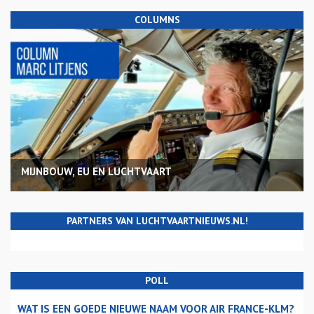
COLUMNS
MIJNBOUW, EU EN LUCHTVAART
PARTNERS VAN LUCHTVAARTNIEUWS.NL!
POLL
WAT IS EEN GOEDE NIEUWE NAAM VOOR AIR FRANCE-KLM?