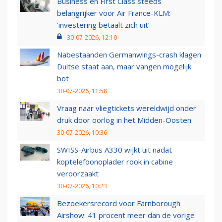
Business en First Class steeds
belangrijker voor Air France-KLM:
‘investering betaalt zich uit’
30-07-2026, 12:10
Nabestaanden Germanwings-crash klagen
Duitse staat aan, maar vangen mogelijk
bot
30-07-2026, 11:58
Vraag naar vliegtickets wereldwijd onder
druk door oorlog in het Midden-Oosten
30-07-2026, 10:36
SWISS-Airbus A330 wijkt uit nadat
koptelefoonoplader rook in cabine
veroorzaakt
30-07-2026, 10:23
Bezoekersrecord voor Farnborough
Airshow: 41 procent meer dan de vorige