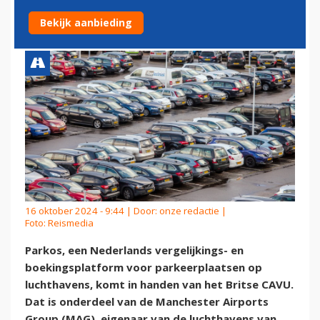
MANCHESTER AIRPORT
Bekijk aanbieding
16 oktober 2024 - 9:44 | Door:
onze redactie
|
Foto: Reismedia
Parkos, een Nederlands vergelijkings- en
boekingsplatform voor parkeerplaatsen op
luchthavens, komt in handen van het Britse CAVU.
Dat is onderdeel van de Manchester Airports
Group (MAG), eigenaar van de luchthavens van