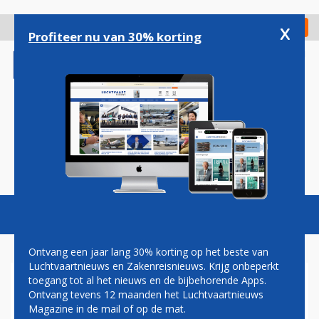
Overslaan
en
x
Digitaal Magazine
Registreer
Check in
naar
Profiteer nu van 30% korting
de
inhoud
gaan
Magazine
Podcasts
Vacatures
Toggl
naviga
Ontvang een jaar lang 30% korting op het beste van
Luchtvaartnieuws en Zakenreisnieuws. Krijg onbeperkt
toegang tot al het nieuws en de bijbehorende Apps.
PARKEERPLATFORM PARKOS
Ontvang tevens 12 maanden het Luchtvaartnieuws
WORDT NICHTJE VAN
Magazine in de mail of op de mat.