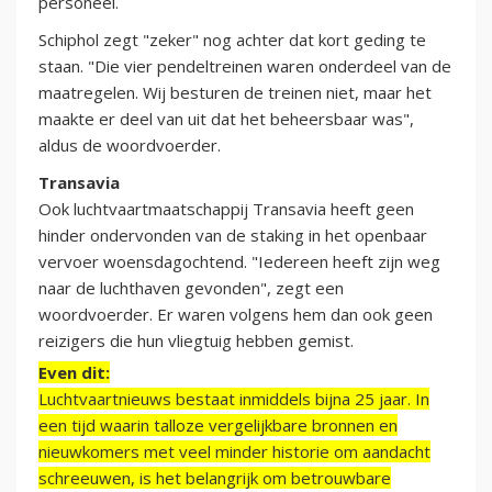
personeel.
Schiphol zegt "zeker" nog achter dat kort geding te
staan. "Die vier pendeltreinen waren onderdeel van de
maatregelen. Wij besturen de treinen niet, maar het
maakte er deel van uit dat het beheersbaar was",
aldus de woordvoerder.
Transavia
Ook luchtvaartmaatschappij Transavia heeft geen
hinder ondervonden van de staking in het openbaar
vervoer woensdagochtend. "Iedereen heeft zijn weg
naar de luchthaven gevonden", zegt een
woordvoerder. Er waren volgens hem dan ook geen
reizigers die hun vliegtuig hebben gemist.
Even dit:
Luchtvaartnieuws bestaat inmiddels bijna 25 jaar. In
een tijd waarin talloze vergelijkbare bronnen en
nieuwkomers met veel minder historie om aandacht
schreeuwen, is het belangrijk om betrouwbare