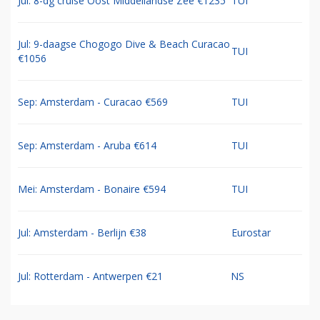
Jul: 8-dg cruise Oost Middellandse Zee €1235
TUI
Jul: 9-daagse Chogogo Dive & Beach Curacao
TUI
€1056
Sep: Amsterdam - Curacao €569
TUI
Sep: Amsterdam - Aruba €614
TUI
Mei: Amsterdam - Bonaire €594
TUI
Jul: Amsterdam - Berlijn €38
Eurostar
Jul: Rotterdam - Antwerpen €21
NS