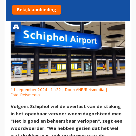
OPENBAAR VERVOER
Bekijk aanbieding
11 september 2024 - 11:32 | Door:
ANP/Reismedia
|
Foto: Reismedia
Volgens Schiphol viel de overlast van de staking
in het openbaar vervoer woensdagochtend mee.
"Het is goed en beheersbaar verlopen", zegt een
woordvoerder. "We hebben gezien dat het wel
wat drukker was, ook op de weg naar de