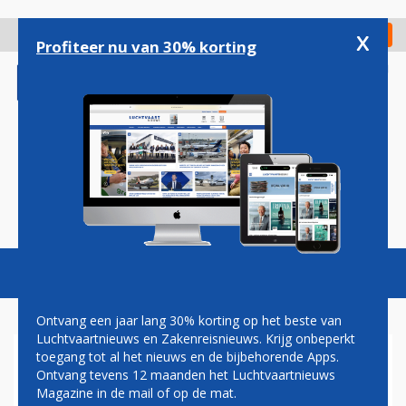
Overslaan
en
x
Digitaal Magazine
Registreer
Check in
naar
Profiteer nu van 30% korting
de
inhoud
gaan
Magazine
Podcasts
Vacatures
Toggl
naviga
Ontvang een jaar lang 30% korting op het beste van
Luchtvaartnieuws en Zakenreisnieuws. Krijg onbeperkt
toegang tot al het nieuws en de bijbehorende Apps.
SCHIPHOL: GEEN GROTE
Ontvang tevens 12 maanden het Luchtvaartnieuws
OVERLAST DOOR STAKING IN
Magazine in de mail of op de mat.