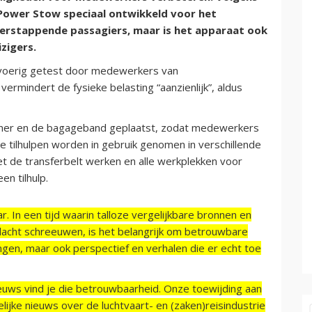
 Power Stow speciaal ontwikkeld voor het
verstappende passagiers, maar is het apparaat ook
zigers.
itvoerig getest door medewerkers van
vermindert de fysieke belasting “aanzienlijk”, aldus
iner en de bagageband geplaatst, zodat medewerkers
De tilhulpen worden in gebruik genomen in verschillende
t de transferbelt werken en alle werkplekken voor
n tilhulp.
r. In een tijd waarin talloze vergelijkbare bronnen en
acht schreeuwen, is het belangrijk om betrouwbare
ngen, maar ook perspectief en verhalen die er echt toe
ieuws vind je die betrouwbaarheid. Onze toewijding aan
ijke nieuws over de luchtvaart- en (zaken)reisindustrie