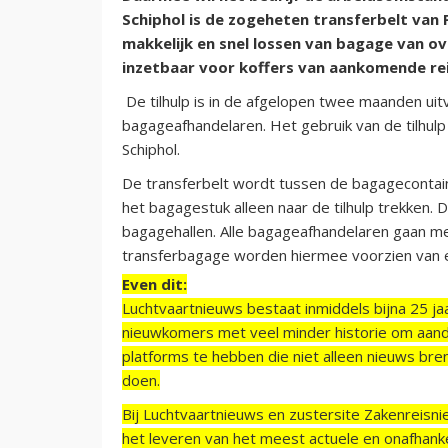
Schiphol is de zogeheten transferbelt van
makkelijk en snel lossen van bagage van o
inzetbaar voor koffers van aankomende rei
De tilhulp is in de afgelopen twee maanden u
bagageafhandelaren. Het gebruik van de tilhulp 
Schiphol.
De transferbelt wordt tussen de bagageconta
het bagagestuk alleen naar de tilhulp trekken. 
bagagehallen. Alle bagageafhandelaren gaan me
transferbagage worden hiermee voorzien van ee
Even dit:
Luchtvaartnieuws bestaat inmiddels bijna 25 jaa
nieuwkomers met veel minder historie om aand
platforms te hebben die niet alleen nieuws bre
doen.
Bij Luchtvaartnieuws en zustersite Zakenreisn
het leveren van het meest actuele en onafhankel