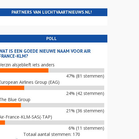
PARTNERS VAN LUCHTVAARTNIEUWS.NL!
POLL
WAT IS EEN GOEDE NIEUWE NAAM VOOR AIR
FRANCE-KLM?
Verzin alsjeblieft iets anders
47% (81 stemmen)
European Airlines Group (EAG)
24% (42 stemmen)
The Blue Group
21% (36 stemmen)
Air-France-KLM-SAS(-TAP)
6% (11 stemmen)
Totaal aantal stemmen: 170