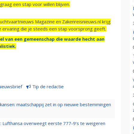
raag een stap voor willen blijven.
Luchtvaartnieuws Magazine en Zakenreisnieuws.nl krijg
e ervaring die je steeds een stap voorsprong geeft.
el van een gemeenschap die waarde hecht aan
listiek.
nieuwsbrief
Tip de redactie
ansen: maatschappij zet in op nieuwe bestemmingen
er: Lufthansa overweegt eerste 777-9’s te weigeren