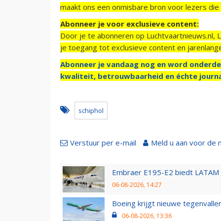
maakt ons een onmisbare bron voor lezers die g
Abonneer je voor exclusieve content:
Door je te abonneren op Luchtvaartnieuws.nl, 
je toegang tot exclusieve content en jarenlang
Abonneer je vandaag nog en word onderde
kwaliteit, betrouwbaarheid en échte journa
schiphol
Verstuur per e-mail
Meld u aan voor de 
Embraer E195-E2 biedt LATAM k
06-08-2026, 14:27
Boeing krijgt nieuwe tegenvall
06-08-2026, 13:36