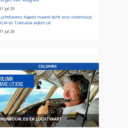
31 jul 26
Luchthavens Napels maand dicht voor onderhoud:
KLM en Transavia wijken uit
31 jul 26
COLUMNS
MIJNBOUW, EU EN LUCHTVAART