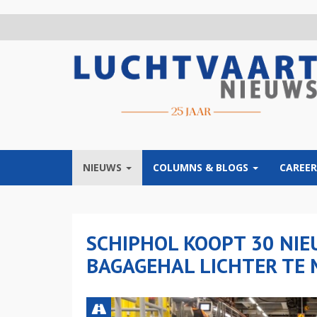
Overslaan
en
naar
de
inhoud
gaan
NIEUWS
COLUMNS & BLOGS
CAREER
SCHIPHOL KOOPT 30 NIE
BAGAGEHAL LICHTER TE