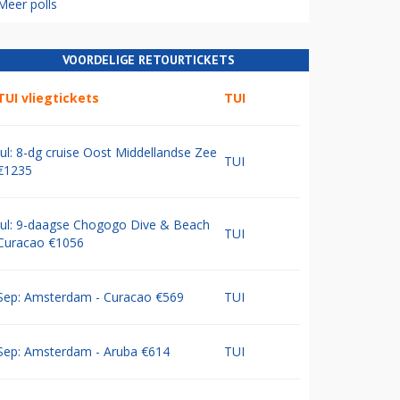
Meer polls
VOORDELIGE RETOURTICKETS
TUI vliegtickets
TUI
Jul: 8-dg cruise Oost Middellandse Zee
TUI
€1235
Jul: 9-daagse Chogogo Dive & Beach
TUI
Curacao €1056
Sep: Amsterdam - Curacao €569
TUI
Sep: Amsterdam - Aruba €614
TUI