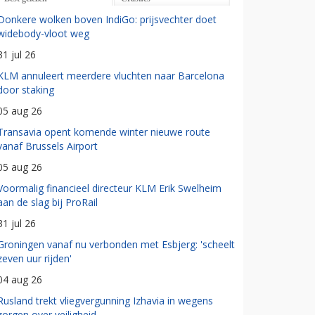
Donkere wolken boven IndiGo: prijsvechter doet
widebody-vloot weg
31 jul 26
KLM annuleert meerdere vluchten naar Barcelona
door staking
05 aug 26
Transavia opent komende winter nieuwe route
vanaf Brussels Airport
05 aug 26
Voormalig financieel directeur KLM Erik Swelheim
aan de slag bij ProRail
31 jul 26
Groningen vanaf nu verbonden met Esbjerg: 'scheelt
zeven uur rijden'
04 aug 26
Rusland trekt vliegvergunning Izhavia in wegens
zorgen over veiligheid