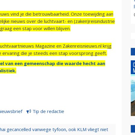
ieuws vind je die betrouwbaarheid. Onze toewijding aan
ijke nieuws over de luchtvaart- en (zaken)reisindustrie
raag een stap voor willen blijven.
Luchtvaartnieuws Magazine en Zakenreisnieuws.nl krijg
e ervaring die je steeds een stap voorsprong geeft.
el van een gemeenschap die waarde hecht aan
listiek.
nieuwsbrief
Tip de redactie
hai gecancelled vanwege tyfoon, ook KLM vliegt niet