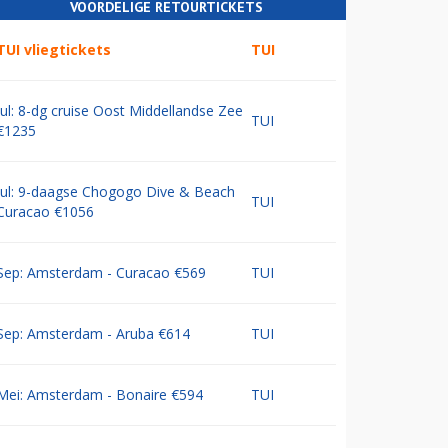
VOORDELIGE RETOURTICKETS
TUI vliegtickets
TUI
Jul: 8-dg cruise Oost Middellandse Zee
TUI
€1235
Jul: 9-daagse Chogogo Dive & Beach
TUI
Curacao €1056
Sep: Amsterdam - Curacao €569
TUI
Sep: Amsterdam - Aruba €614
TUI
Mei: Amsterdam - Bonaire €594
TUI