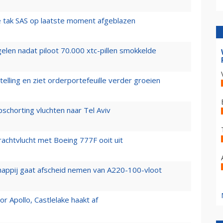
 tak SAS op laatste moment afgeblazen
elen nadat piloot 70.000 xtc-pillen smokkelde
elling en ziet orderportefeuille verder groeien
chorting vluchten naar Tel Aviv
vrachtvlucht met Boeing 777F ooit uit
happij gaat afscheid nemen van A220-100-vloot
 Apollo, Castlelake haakt af