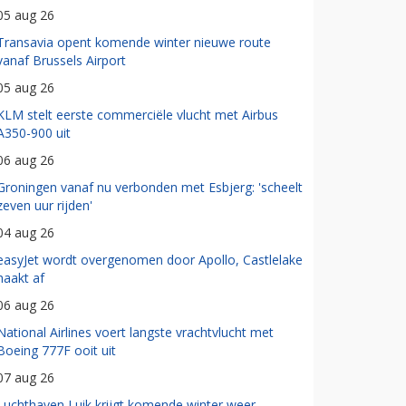
05 aug 26
Transavia opent komende winter nieuwe route
vanaf Brussels Airport
05 aug 26
KLM stelt eerste commerciële vlucht met Airbus
A350-900 uit
06 aug 26
Groningen vanaf nu verbonden met Esbjerg: 'scheelt
zeven uur rijden'
04 aug 26
easyJet wordt overgenomen door Apollo, Castlelake
haakt af
06 aug 26
National Airlines voert langste vrachtvlucht met
Boeing 777F ooit uit
07 aug 26
Luchthaven Luik krijgt komende winter weer