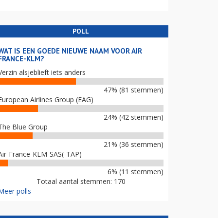
POLL
WAT IS EEN GOEDE NIEUWE NAAM VOOR AIR
FRANCE-KLM?
Verzin alsjeblieft iets anders
47% (81 stemmen)
European Airlines Group (EAG)
24% (42 stemmen)
The Blue Group
21% (36 stemmen)
Air-France-KLM-SAS(-TAP)
6% (11 stemmen)
Totaal aantal stemmen: 170
Meer polls