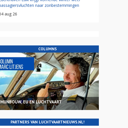
passagiersvluchten naar zonbestemmingen
04 aug 26
COLUMNS
MIJNBOUW, EU EN LUCHTVAART
PARTNERS VAN LUCHTVAARTNIEUWS.NL!