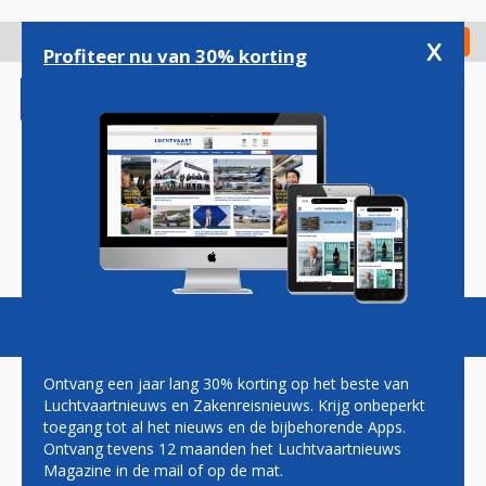
Overslaan
en
x
Digitaal Magazine
Registreer
Check in
naar
Profiteer nu van 30% korting
de
inhoud
gaan
Magazine
Podcasts
Vacatures
Toggl
naviga
Ontvang een jaar lang 30% korting op het beste van
Luchtvaartnieuws en Zakenreisnieuws. Krijg onbeperkt
toegang tot al het nieuws en de bijbehorende Apps.
SYDNEY AIRPORT ZOEKT
Ontvang tevens 12 maanden het Luchtvaartnieuws
EIGENAREN VAN
Magazine in de mail of op de mat.