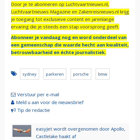
Door je te abonneren op Luchtvaartnieuws.nl,
Luchtvaartnieuws Magazine en Zakenreisnieuws.nl krijg
je toegang tot exclusieve content en jarenlange
ervaring die je steeds een stap voorsprong geeft.
Abonneer je vandaag nog en word onderdeel van
een gemeenschap die waarde hecht aan kwaliteit,
betrouwbaarheid en échte journalistiek.
sydney
parkeren
porsche
bmw
Verstuur per e-mail
Meld u aan voor de nieuwsbrief
Tip de redactie
easyJet wordt overgenomen door Apollo,
Castlelake haakt af