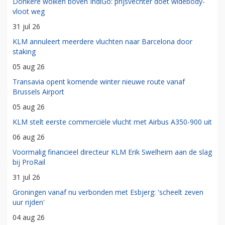
Donkere wolken boven IndiGo: prijsvechter doet widebody-
vloot weg
31 jul 26
KLM annuleert meerdere vluchten naar Barcelona door
staking
05 aug 26
Transavia opent komende winter nieuwe route vanaf
Brussels Airport
05 aug 26
KLM stelt eerste commerciële vlucht met Airbus A350-900 uit
06 aug 26
Voormalig financieel directeur KLM Erik Swelheim aan de slag
bij ProRail
31 jul 26
Groningen vanaf nu verbonden met Esbjerg: 'scheelt zeven
uur rijden'
04 aug 26