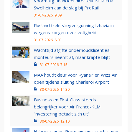
Voormalig financieel directeur KLM Erik
Swelheim aan de slag bij ProRail
31-07-2026, 9:09
Rusland trekt vliegvergunning Izhavia in
wegens zorgen over veiligheid
31-07-2026, 8:03
Wachttijd afgifte onderhoudslicenties
monteurs neemt af, maar krapte blijft
31-07-2026, 7:15
MAA houdt deur voor Ryanair en Wizz Air
open tijdens sluiting Charleroi Airport
30-07-2026, 14:30
Business en First Class steeds
belangrijker voor Air France-KLM:
‘investering betaalt zich uit’
30-07-2026, 12:10
Nabestaanden Germanwings-crash klagen