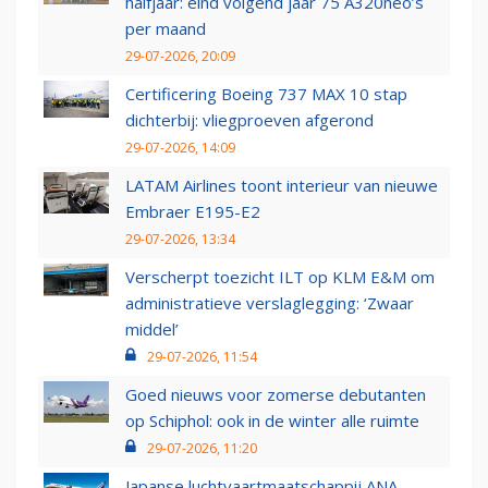
halfjaar: eind volgend jaar 75 A320neo’s
per maand
29-07-2026, 20:09
Certificering Boeing 737 MAX 10 stap
dichterbij: vliegproeven afgerond
29-07-2026, 14:09
LATAM Airlines toont interieur van nieuwe
Embraer E195-E2
29-07-2026, 13:34
Verscherpt toezicht ILT op KLM E&M om
administratieve verslaglegging: ‘Zwaar
middel’
29-07-2026, 11:54
Goed nieuws voor zomerse debutanten
op Schiphol: ook in de winter alle ruimte
29-07-2026, 11:20
Japanse luchtvaartmaatschappij ANA