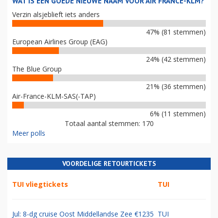
WAT IS EEN GOEDE NIEUWE NAAM VOOR AIR FRANCE-KLM?
Verzin alsjeblieft iets anders
47% (81 stemmen)
European Airlines Group (EAG)
24% (42 stemmen)
The Blue Group
21% (36 stemmen)
Air-France-KLM-SAS(-TAP)
6% (11 stemmen)
Totaal aantal stemmen: 170
Meer polls
VOORDELIGE RETOURTICKETS
TUI vliegtickets
TUI
Jul: 8-dg cruise Oost Middellandse Zee €1235
TUI