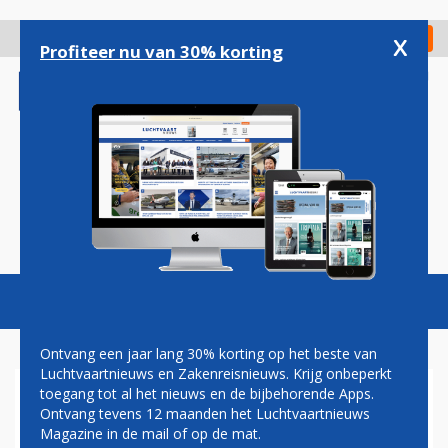
Overslaan
en
x
Digitaal Magazine
Registreer
Check in
naar
Profiteer nu van 30% korting
de
inhoud
gaan
Magazine
Podcasts
Vacatures
Toggl
naviga
Ontvang een jaar lang 30% korting op het beste van
Luchtvaartnieuws en Zakenreisnieuws. Krijg onbeperkt
toegang tot al het nieuws en de bijbehorende Apps.
'TWEE NIEUWE ARRESTATIES
Ontvang tevens 12 maanden het Luchtvaartnieuws
VOOR DIAMANTROOF
Magazine in de mail of op de mat.