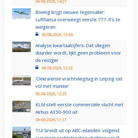
06-08-2026, 14:27
Boeing krijgt nieuwe tegenvaller:
Lufthansa overweegt eerste 777-9’s te
weigeren
06-08-2026, 13:36
Analyse kwartaalcijfers: Dat vliegen
duurder wordt, lijkt geen probleem voor
de reiziger
06-08-2026, 12:22
'Oekraïense vrachtvliegtuig in Leipzig zat
vol met munitie'
06-08-2026, 12:20
KLM stelt eerste commerciële vlucht met
Airbus A350-900 uit
06-08-2026, 11:17
TUI breidt uit op ABC-eilanden: volgend
jaar meer rechtstreekse vluchten vanaf