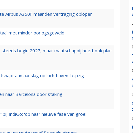
rste Airbus A350F maanden vertraging oplopen
wartaal met minder oorlogsgeweld
 steeds begin 2027, maar maatschappij heeft ook plan
tsnapt aan aanslag op luchthaven Leipzig
n naar Barcelona door staking
 bij IndiGo: 'op naar nieuwe fase van groei'
 nieuwe route vanaf Brussels Airport