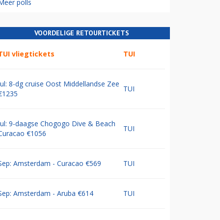
Meer polls
VOORDELIGE RETOURTICKETS
TUI vliegtickets
TUI
Jul: 8-dg cruise Oost Middellandse Zee
TUI
€1235
Jul: 9-daagse Chogogo Dive & Beach
TUI
Curacao €1056
Sep: Amsterdam - Curacao €569
TUI
Sep: Amsterdam - Aruba €614
TUI