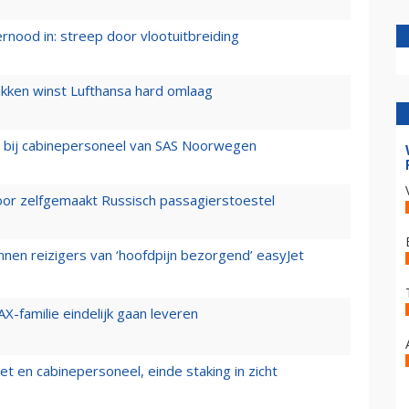
ernood in: streep door vlootuitbreiding
ukken winst Lufthansa hard omlaag
 bij cabinepersoneel van SAS Noorwegen
voor zelfgemaakt Russisch passagierstoestel
nen reizigers van ‘hoofdpijn bezorgend’ easyJet
X-familie eindelijk gaan leveren
t en cabinepersoneel, einde staking in zicht