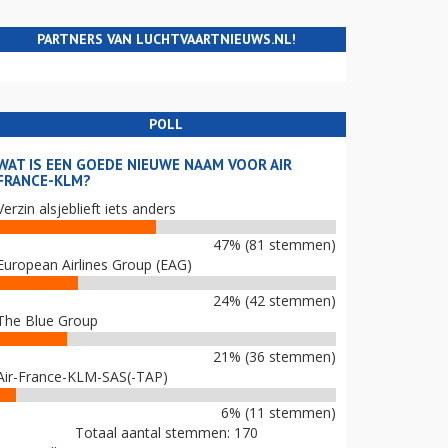
PARTNERS VAN LUCHTVAARTNIEUWS.NL!
POLL
WAT IS EEN GOEDE NIEUWE NAAM VOOR AIR
FRANCE-KLM?
Verzin alsjeblieft iets anders
47% (81 stemmen)
European Airlines Group (EAG)
24% (42 stemmen)
The Blue Group
21% (36 stemmen)
Air-France-KLM-SAS(-TAP)
6% (11 stemmen)
Totaal aantal stemmen: 170