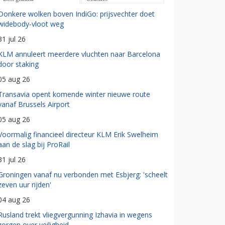
Donkere wolken boven IndiGo: prijsvechter doet
widebody-vloot weg
31 jul 26
KLM annuleert meerdere vluchten naar Barcelona
door staking
05 aug 26
Transavia opent komende winter nieuwe route
vanaf Brussels Airport
05 aug 26
Voormalig financieel directeur KLM Erik Swelheim
aan de slag bij ProRail
31 jul 26
Groningen vanaf nu verbonden met Esbjerg: 'scheelt
zeven uur rijden'
04 aug 26
Rusland trekt vliegvergunning Izhavia in wegens
zorgen over veiligheid