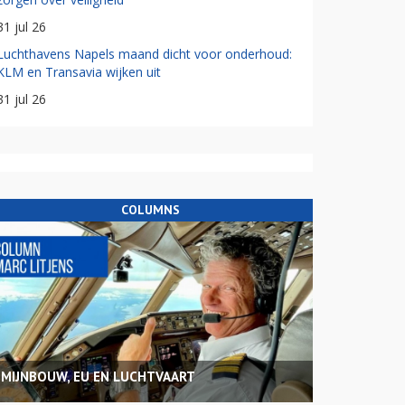
31 jul 26
Luchthavens Napels maand dicht voor onderhoud:
KLM en Transavia wijken uit
31 jul 26
COLUMNS
MIJNBOUW, EU EN LUCHTVAART