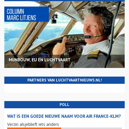
MIJNBOUW, EU EN LUCHTVAART
PARTNERS VAN LUCHTVAARTNIEUWS.NL!
POLL
WAT IS EEN GOEDE NIEUWE NAAM VOOR AIR FRANCE-KLM?
Verzin alsjeblieft iets anders