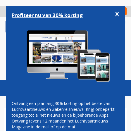
Overslaan
en
x
Digitaal Magazine
Registreer
Check in
naar
Profiteer nu van 30% korting
de
inhoud
gaan
Magazine
Podcasts
Vacatures
Toggl
naviga
Ontvang een jaar lang 30% korting op het beste van
Luchtvaartnieuws en Zakenreisnieuws. Krijg onbeperkt
toegang tot al het nieuws en de bijbehorende Apps.
TWENTS BEDRIJFSLEVEN
Ontvang tevens 12 maanden het Luchtvaartnieuws
ONDERZOEKT TOEKOMST
Magazine in de mail of op de mat.