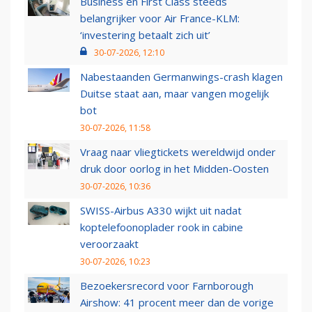
Business en First Class steeds
belangrijker voor Air France-KLM:
‘investering betaalt zich uit’
30-07-2026, 12:10
Nabestaanden Germanwings-crash klagen
Duitse staat aan, maar vangen mogelijk
bot
30-07-2026, 11:58
Vraag naar vliegtickets wereldwijd onder
druk door oorlog in het Midden-Oosten
30-07-2026, 10:36
SWISS-Airbus A330 wijkt uit nadat
koptelefoonoplader rook in cabine
veroorzaakt
30-07-2026, 10:23
Bezoekersrecord voor Farnborough
Airshow: 41 procent meer dan de vorige