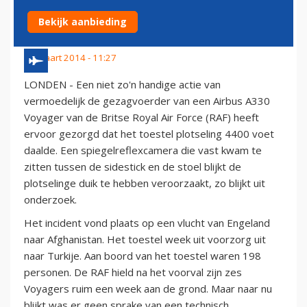
FOTOCAMERA
Bekijk aanbieding
21 maart 2014 - 11:27
LONDEN - Een niet zo'n handige actie van
vermoedelijk de gezagvoerder van een Airbus A330
Voyager van de Britse Royal Air Force (RAF) heeft
ervoor gezorgd dat het toestel plotseling 4400 voet
daalde. Een spiegelreflexcamera die vast kwam te
zitten tussen de sidestick en de stoel blijkt de
plotselinge duik te hebben veroorzaakt, zo blijkt uit
onderzoek.
Het incident vond plaats op een vlucht van Engeland
naar Afghanistan. Het toestel week uit voorzorg uit
naar Turkije. Aan boord van het toestel waren 198
personen. De RAF hield na het voorval zijn zes
Voyagers ruim een week aan de grond. Maar naar nu
blijkt was er geen sprake van een technisch