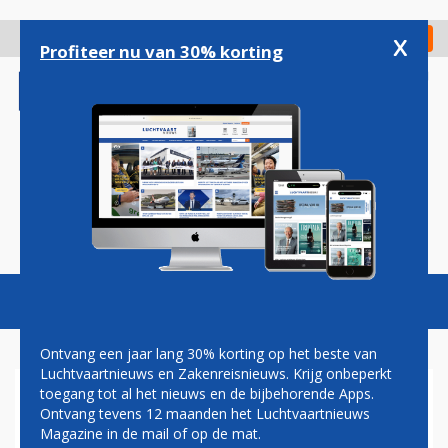
Overslaan
en
x
Digitaal Magazine
Registreer
Check in
naar
Profiteer nu van 30% korting
de
inhoud
gaan
Magazine
Podcasts
Vacatures
Toggl
naviga
Ontvang een jaar lang 30% korting op het beste van
Luchtvaartnieuws en Zakenreisnieuws. Krijg onbeperkt
toegang tot al het nieuws en de bijbehorende Apps.
A330 VAN RAF DOOK ABRUPT
Ontvang tevens 12 maanden het Luchtvaartnieuws
DOOR BEKNELDE
Magazine in de mail of op de mat.