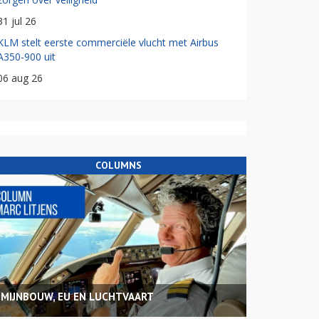
31 jul 26
KLM stelt eerste commerciële vlucht met Airbus
A350-900 uit
06 aug 26
COLUMNS
MIJNBOUW, EU EN LUCHTVAART