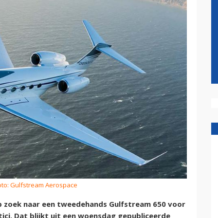
oto: Gulfstream Aerospace
op zoek naar een tweedehands Gulfstream 650 voor
tici. Dat blijkt uit een woensdag gepubliceerde