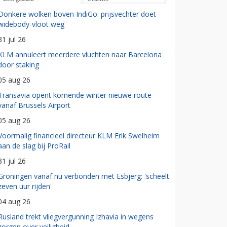
Donkere wolken boven IndiGo: prijsvechter doet
widebody-vloot weg
31 jul 26
KLM annuleert meerdere vluchten naar Barcelona
door staking
05 aug 26
Transavia opent komende winter nieuwe route
vanaf Brussels Airport
05 aug 26
Voormalig financieel directeur KLM Erik Swelheim
aan de slag bij ProRail
31 jul 26
Groningen vanaf nu verbonden met Esbjerg: 'scheelt
zeven uur rijden'
04 aug 26
Rusland trekt vliegvergunning Izhavia in wegens
zorgen over veiligheid