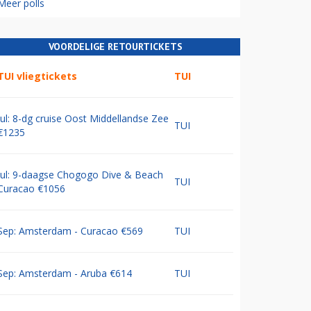
Meer polls
VOORDELIGE RETOURTICKETS
TUI vliegtickets
TUI
Jul: 8-dg cruise Oost Middellandse Zee
TUI
€1235
Jul: 9-daagse Chogogo Dive & Beach
TUI
Curacao €1056
Sep: Amsterdam - Curacao €569
TUI
Sep: Amsterdam - Aruba €614
TUI