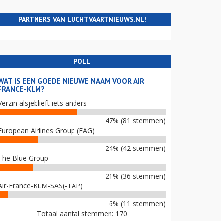
PARTNERS VAN LUCHTVAARTNIEUWS.NL!
POLL
WAT IS EEN GOEDE NIEUWE NAAM VOOR AIR
FRANCE-KLM?
Verzin alsjeblieft iets anders
47% (81 stemmen)
European Airlines Group (EAG)
24% (42 stemmen)
The Blue Group
21% (36 stemmen)
Air-France-KLM-SAS(-TAP)
6% (11 stemmen)
Totaal aantal stemmen: 170