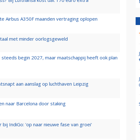
ss? Bij Lufthansa kost dat 170 euro extra
rste Airbus A350F maanden vertraging oplopen
wartaal met minder oorlogsgeweld
 steeds begin 2027, maar maatschappij heeft ook plan
tsnapt aan aanslag op luchthaven Leipzig
n naar Barcelona door staking
 bij IndiGo: 'op naar nieuwe fase van groei'