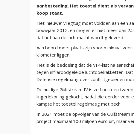
aanbesteding. Het toestel dient als vervang
koop staat.
Het ‘nieuwe’ vliegtuig moet voldoen aan een aan
bouwjaar 2012, en mogen er niet meer dan 2.5
dat het aan de luchtmacht wordt geleverd.
Aan boord moet plaats zijn voor minimaal veer
kilometer liggen.
Het is de bedoeling dat de VIP-kist na aansc
tegen infraroodgeleide luchtdoelrakketten. Dat 
Defensie regelmatig over conflictgebieden moe
De huidige Gulfstream IV is zelf ook een twe
lingeriekoning gekocht, nadat die eerder voor e
kampte het toestel regelmatig met pech.
In 2021 moet de opvolger van de Gulfstream in
project maximaal 100 miljoen euro uit, maar ver