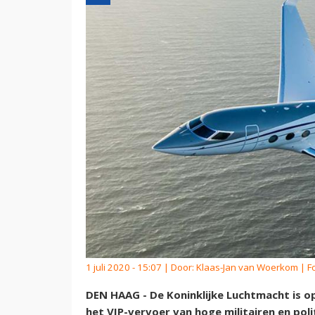
1 juli 2020 - 15:07 | Door:
Klaas-Jan van Woerkom
| F
DEN HAAG - De Koninklijke Luchtmacht is 
het VIP-vervoer van hoge militairen en poli