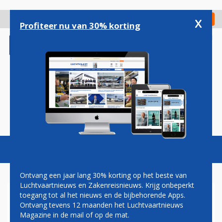
Overslaan
en
x
Digitaal Magazine
Registreer
Check in
naar
Profiteer nu van 30% korting
de
inhoud
gaan
Magazine
Podcasts
Vacatures
Toggl
naviga
Ontvang een jaar lang 30% korting op het beste van
Luchtvaartnieuws en Zakenreisnieuws. Krijg onbeperkt
toegang tot al het nieuws en de bijbehorende Apps.
NEDERLANDSE KRIJGSMACHT
Ontvang tevens 12 maanden het Luchtvaartnieuws
MOET GROENER WORDEN,
Magazine in de mail of op de mat.