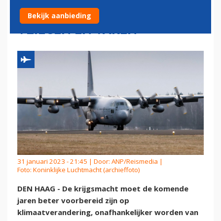
INCLUSIEF DUURZAMER
Bekijk aanbieding
VLIEGEN EN VAREN
31 januari 2023 - 21:45 | Door:
ANP/Reismedia
|
Foto: Koninklijke Luchtmacht (archieffoto)
DEN HAAG - De krijgsmacht moet de komende
jaren beter voorbereid zijn op
klimaatverandering, onafhankelijker worden van