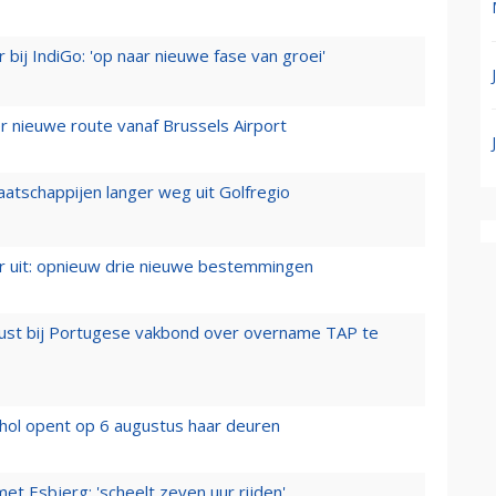
 bij IndiGo: 'op naar nieuwe fase van groei'
 nieuwe route vanaf Brussels Airport
aatschappijen langer weg uit Golfregio
er uit: opnieuw drie nieuwe bestemmingen
rust bij Portugese vakbond over overname TAP te
hol opent op 6 augustus haar deuren
t Esbjerg: 'scheelt zeven uur rijden'