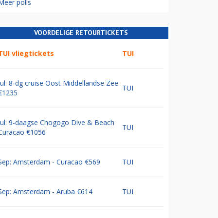
Meer polls
VOORDELIGE RETOURTICKETS
TUI vliegtickets
TUI
Jul: 8-dg cruise Oost Middellandse Zee
TUI
€1235
Jul: 9-daagse Chogogo Dive & Beach
TUI
Curacao €1056
Sep: Amsterdam - Curacao €569
TUI
Sep: Amsterdam - Aruba €614
TUI