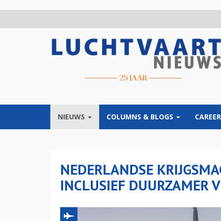
Overslaan
en
naar
de
inhoud
gaan
NIEUWS
COLUMNS & BLOGS
CAREER
NEDERLANDSE KRIJGSMA
INCLUSIEF DUURZAMER V