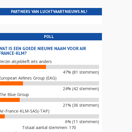
PARTNERS VAN LUCHTVAARTNIEUWS.NL!
POLL
WAT IS EEN GOEDE NIEUWE NAAM VOOR AIR
FRANCE-KLM?
Verzin alsjeblieft iets anders
47% (81 stemmen)
European Airlines Group (EAG)
24% (42 stemmen)
The Blue Group
21% (36 stemmen)
Air-France-KLM-SAS(-TAP)
6% (11 stemmen)
Totaal aantal stemmen: 170