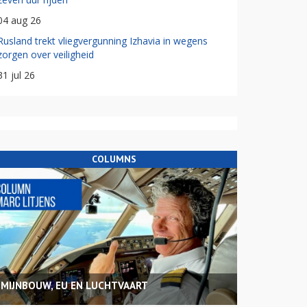
04 aug 26
Rusland trekt vliegvergunning Izhavia in wegens
zorgen over veiligheid
31 jul 26
COLUMNS
MIJNBOUW, EU EN LUCHTVAART