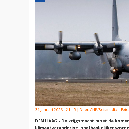
31 januari 2023 - 21:45 | Door:
ANP/Reismedia
| Foto
DEN HAAG - De krijgsmacht moet de komend
klimaatverandering, onafhankelijker worde