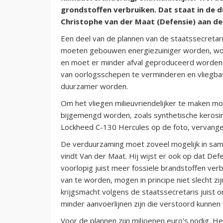
grondstoffen verbruiken. Dat staat in de 
Christophe van der Maat (Defensie) aan d
Een deel van de plannen van de staatssecretar
moeten gebouwen energiezuiniger worden, wo
en moet er minder afval geproduceerd worden. 
van oorlogsschepen te verminderen en vliegb
duurzamer worden.
Om het vliegen milieuvriendelijker te maken m
bijgemengd worden, zoals synthetische kerosine
Lockheed C-130 Hercules op de foto, vervang
De verduurzaming moet zoveel mogelijk in sa
vindt Van der Maat. Hij wijst er ook op dat Defe
voorlopig juist meer fossiele brandstoffen verb
van te worden, mogen in principe niet slecht zijn
krijgsmacht volgens de staatssecretaris juist
minder aanvoerlijnen zijn die verstoord kunnen
Voor de plannen zijn miljoenen euro's nodig. He