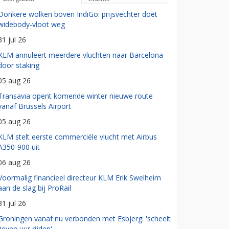
Donkere wolken boven IndiGo: prijsvechter doet
widebody-vloot weg
31 jul 26
KLM annuleert meerdere vluchten naar Barcelona
door staking
05 aug 26
Transavia opent komende winter nieuwe route
vanaf Brussels Airport
05 aug 26
KLM stelt eerste commerciële vlucht met Airbus
A350-900 uit
06 aug 26
Voormalig financieel directeur KLM Erik Swelheim
aan de slag bij ProRail
31 jul 26
Groningen vanaf nu verbonden met Esbjerg: 'scheelt
zeven uur rijden'