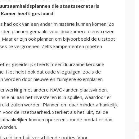
duurzaamheidsplannen die staatssecretaris
e Kamer heeft gestuurd.
is had ook van een ander ministerie kunnen komen. Zo
rden plannen gemaakt voor duurzamere dienstreizen
Maar er zijn ook plannen om bijvoorbeeld de uitstoot
ases te vergroenen. Zelfs kampementen moeten
oet er geleidelijk steeds meer duurzame kerosine
. Het helpt ook dat oude vliegtuigen, zoals de
en worden door nieuwe en zuinigere exemplaren.
menwerking met andere NAVO-landen plaatsvinden,
nsie nu aan het investeren is in spullen, waardoor er
ruikt zullen worden. Plannen om daar minder afhankelijk
 voor de inzetbaarheid. Sterker: als het lukt, zal de
 onafhankelijker kunnen opereren - mede omdat er dan
 worden.
t geld komt uit verschillende potjes. Voor