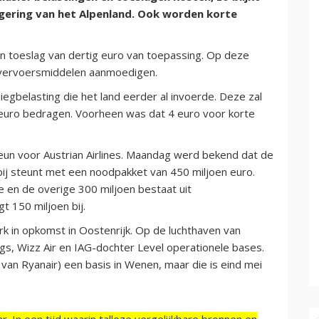
egering van het Alpenland. Ook worden korte
n toeslag van dertig euro van toepassing. Op deze
e vervoersmiddelen aanmoedigen.
liegbelasting die het land eerder al invoerde. Deze zal
2 euro bedragen. Voorheen was dat 4 euro voor korte
n voor Austrian Airlines. Maandag werd bekend dat de
ij steunt met een noodpakket van 450 miljoen euro.
e en de overige 300 miljoen bestaat uit
t 150 miljoen bij.
rk in opkomst in Oostenrijk. Op de luchthaven van
, Wizz Air en IAG-dochter Level operationele bases.
an Ryanair) een basis in Wenen, maar die is eind mei
r. In een tijd waarin talloze vergelijkbare bronnen en