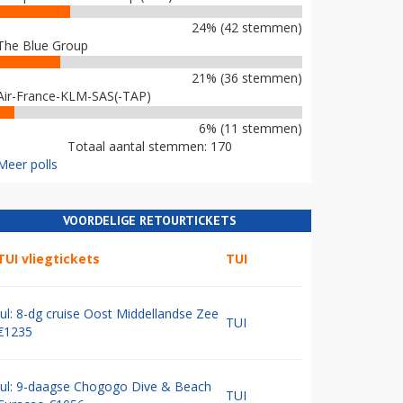
24% (42 stemmen)
The Blue Group
21% (36 stemmen)
Air-France-KLM-SAS(-TAP)
6% (11 stemmen)
Totaal aantal stemmen: 170
Meer polls
VOORDELIGE RETOURTICKETS
TUI vliegtickets
TUI
Jul: 8-dg cruise Oost Middellandse Zee
TUI
€1235
Jul: 9-daagse Chogogo Dive & Beach
TUI