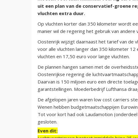
uit een plan van de conservatief-groene r
vluchten extra duur.
Op vluchten korter dan 350 kilometer wordt ee
manier wil de regering het gebruik van ander
Oostenrijk wijzigt daarnaast het tarief van de v
voor alle vluchten langer dan 350 kilometer 1
vluchten en 17,50 euro voor lange vluchten.
De plannen hangen samen met de overheidssteu
Oostenrijkse regering de luchtvaartmaatschapp
Daarvan is 150 miljoen euro een directe toelag
garantstellingen. Moederbedrijf Lufthansa draag
De afgelopen jaren waren low cost carriers ste
Wenen hebben budgetmaatschappijen Eurowings
Tot voor kort had ook Laudamotion (onderdeel v
gesloten.
Even dit:
Luchtvaartnieuws bestaat inmiddels bijna 25 jaa