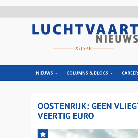
Overslaan
en
naar
de
inhoud
gaan
NIEUWS
COLUMNS & BLOGS
CAREER
OOSTENRIJK: GEEN VLIE
VEERTIG EURO