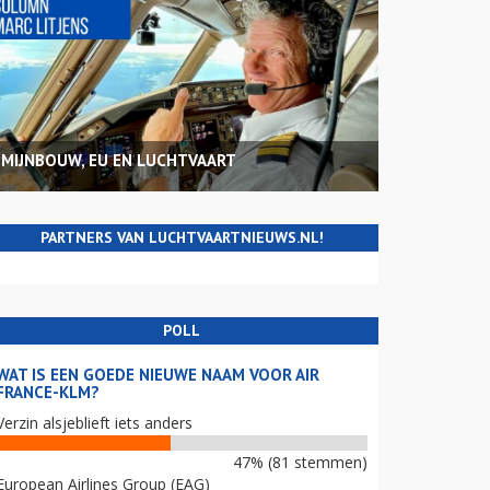
MIJNBOUW, EU EN LUCHTVAART
PARTNERS VAN LUCHTVAARTNIEUWS.NL!
POLL
WAT IS EEN GOEDE NIEUWE NAAM VOOR AIR
FRANCE-KLM?
Verzin alsjeblieft iets anders
47% (81 stemmen)
European Airlines Group (EAG)