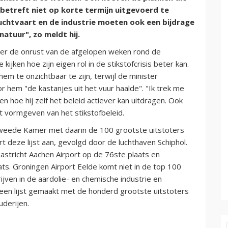
betreft niet op korte termijn uitgevoerd te
 luchtvaart en de industrie moeten ook een bijdrage
natuur", zo meldt hij.
over de onrust van de afgelopen weken rond de
kijken hoe zijn eigen rol in de stikstofcrisis beter kan.
m te onzichtbaar te zijn, terwijl de minister
or hem "de kastanjes uit het vuur haalde". "Ik trek me
en hoe hij zelf het beleid actiever kan uitdragen. Ook
het vormgeven van het stikstofbeleid.
 Tweede Kamer met daarin de 100 grootste uitstoters
rt deze lijst aan, gevolgd door de luchthaven Schiphol.
astricht Aachen Airport op de 76ste plaats en
s. Groningen Airport Eelde komt niet in de top 100
rijven in de aardolie- en chemische industrie en
 een lijst gemaakt met de honderd grootste uitstoters
derijen.