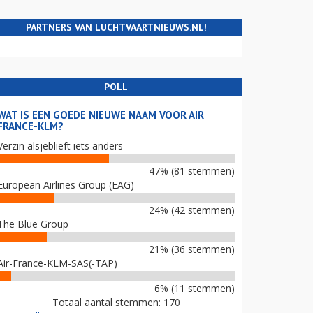
PARTNERS VAN LUCHTVAARTNIEUWS.NL!
POLL
WAT IS EEN GOEDE NIEUWE NAAM VOOR AIR
FRANCE-KLM?
Verzin alsjeblieft iets anders
47% (81 stemmen)
European Airlines Group (EAG)
24% (42 stemmen)
The Blue Group
21% (36 stemmen)
Air-France-KLM-SAS(-TAP)
6% (11 stemmen)
Totaal aantal stemmen: 170