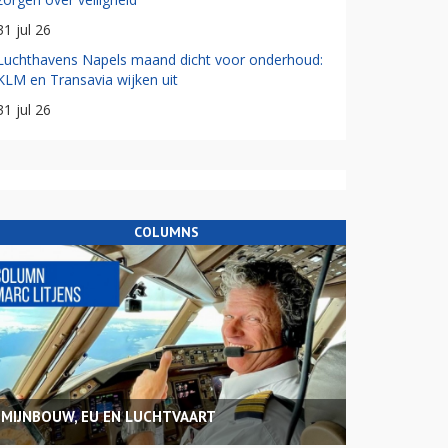
31 jul 26
Luchthavens Napels maand dicht voor onderhoud:
KLM en Transavia wijken uit
31 jul 26
COLUMNS
MIJNBOUW, EU EN LUCHTVAART