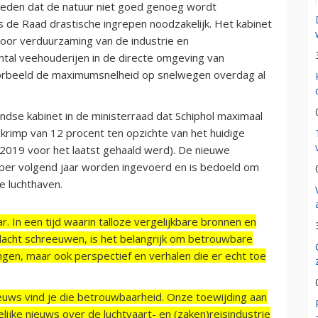
eleden dat de natuur niet goed genoeg wordt
s de Raad drastische ingrepen noodzakelijk. Het kabinet
door verduurzaming van de industrie en
ntal veehouderijen in de directe omgeving van
orbeeld de maximumsnelheid op snelwegen overdag al
dse kabinet in de ministerraad dat Schiphol maximaal
krimp van 12 procent ten opzichte van het huidige
 2019 voor het laatst gehaald werd). De nieuwe
ber volgend jaar worden ingevoerd en is bedoeld om
e luchthaven.
r. In een tijd waarin talloze vergelijkbare bronnen en
acht schreeuwen, is het belangrijk om betrouwbare
ngen, maar ook perspectief en verhalen die er echt toe
ieuws vind je die betrouwbaarheid. Onze toewijding aan
ijke nieuws over de luchtvaart- en (zaken)reisindustrie