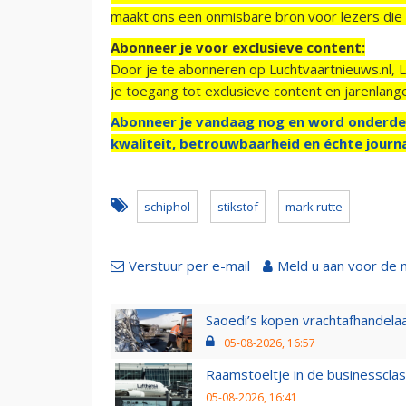
maakt ons een onmisbare bron voor lezers die g
Abonneer je voor exclusieve content:
Door je te abonneren op Luchtvaartnieuws.nl, 
je toegang tot exclusieve content en jarenlang
Abonneer je vandaag nog en word onderde
kwaliteit, betrouwbaarheid en échte journa
schiphol
stikstof
mark rutte
Verstuur per e-mail
Meld u aan voor de 
Saoedi’s kopen vrachtafhandelaa
05-08-2026, 16:57
Raamstoeltje in de businessclas
05-08-2026, 16:41