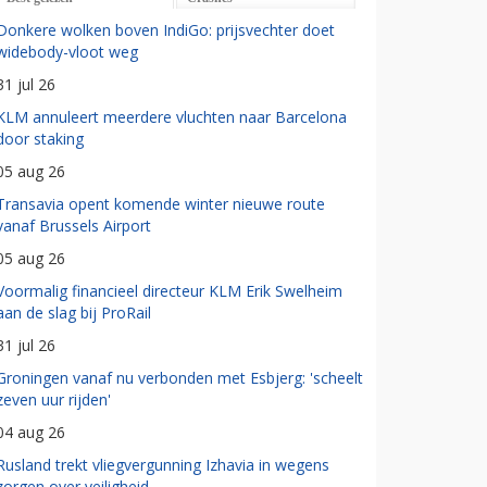
Donkere wolken boven IndiGo: prijsvechter doet
widebody-vloot weg
31 jul 26
KLM annuleert meerdere vluchten naar Barcelona
door staking
05 aug 26
Transavia opent komende winter nieuwe route
vanaf Brussels Airport
05 aug 26
Voormalig financieel directeur KLM Erik Swelheim
aan de slag bij ProRail
31 jul 26
Groningen vanaf nu verbonden met Esbjerg: 'scheelt
zeven uur rijden'
04 aug 26
Rusland trekt vliegvergunning Izhavia in wegens
zorgen over veiligheid