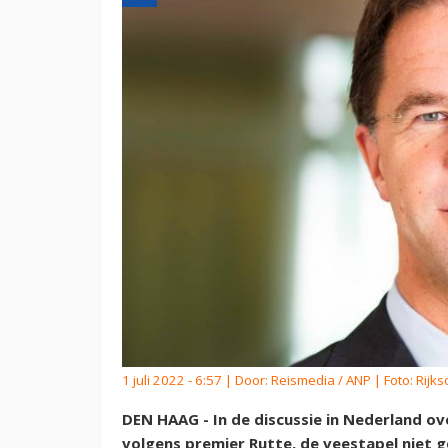
1 juli 2022 - 6:57 | Door:
Reismedia / ANP
| Foto: Rijk
DEN HAAG - In de discussie in Nederland ov
volgens premier Rutte, de veestapel niet 