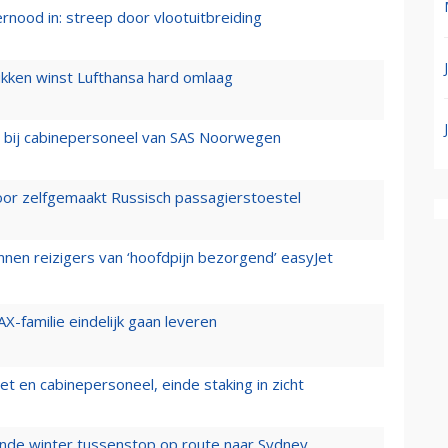
ernood in: streep door vlootuitbreiding
ukken winst Lufthansa hard omlaag
 bij cabinepersoneel van SAS Noorwegen
voor zelfgemaakt Russisch passagierstoestel
nen reizigers van ‘hoofdpijn bezorgend’ easyJet
X-familie eindelijk gaan leveren
t en cabinepersoneel, einde staking in zicht
mende winter tussenstop op route naar Sydney