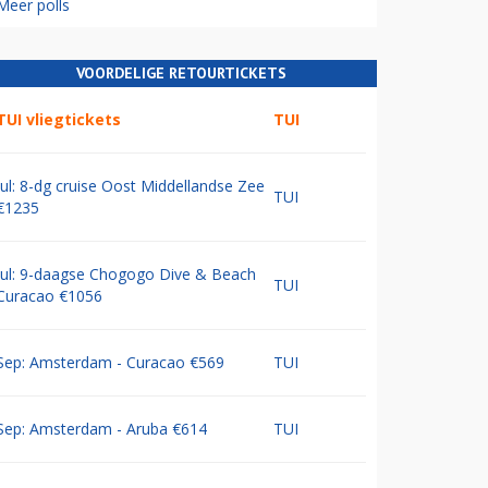
Meer polls
VOORDELIGE RETOURTICKETS
TUI vliegtickets
TUI
Jul: 8-dg cruise Oost Middellandse Zee
TUI
€1235
Jul: 9-daagse Chogogo Dive & Beach
TUI
Curacao €1056
Sep: Amsterdam - Curacao €569
TUI
Sep: Amsterdam - Aruba €614
TUI