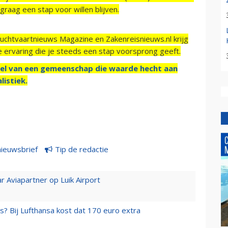
raag een stap voor willen blijven.
Luchtvaartnieuws Magazine en Zakenreisnieuws.nl krijg
e ervaring die je steeds een stap voorsprong geeft.
el van een gemeenschap die waarde hecht aan
listiek.
nieuwsbrief
Tip de redactie
r Aviapartner op Luik Airport
s? Bij Lufthansa kost dat 170 euro extra