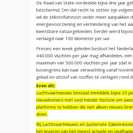
De Raad van State oordeelde bijna drie jaar g
beschermd. Om dat recht te zetten zijn volgen
wil de stikstofuitstoot onder meer aanpakken 
energievoorziening en vermindering van het aa
kwetsbare natuurgebieden. Eerder werd bijvo
verlaagd naar 100 kilometer per uur.
Precies een week geleden besloot het Nederlan
440.000 vluchten per jaar mag afhandelen, een 
maximum van 500.000 vluchten per jaar (dat in
bovengrens kan naar verwachting vanaf novem
geluid en uitstof van stoffen te verlagen rond d
Even dit:
Luchtvaartnieuws bestaat inmiddels bijna 25 jaa
nieuwkomers met veel minder historie om aand
platforms te hebben die niet alleen nieuws bre
doen.
Bij Luchtvaartnieuws en zustersite Zakenreisn
het leveren van het meest actuele en onafhankel