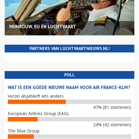
MIJNBOUW, EU EN LUCHTVAART
PARTNERS VAN LUCHTVAARTNIEUWS.NL!
POLL
WAT IS EEN GOEDE NIEUWE NAAM VOOR AIR FRANCE-KLM?
Verzin alsjeblieft iets anders
47% (81 stemmen)
European Airlines Group (EAG)
24% (42 stemmen)
The Blue Group