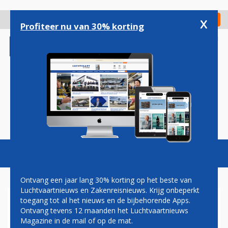
Overslaan
en
x
Digitaal Magazine
Registreer
Check in
naar
Profiteer nu van 30% korting
de
inhoud
gaan
Magazine
Podcasts
Vacatures
Toggl
naviga
Ontvang een jaar lang 30% korting op het beste van
Luchtvaartnieuws en Zakenreisnieuws. Krijg onbeperkt
toegang tot al het nieuws en de bijbehorende Apps.
STAKINGEN VERLAMMEN
Ontvang tevens 12 maanden het Luchtvaartnieuws
LUCHTVAART EN OV IN
Magazine in de mail of op de mat.