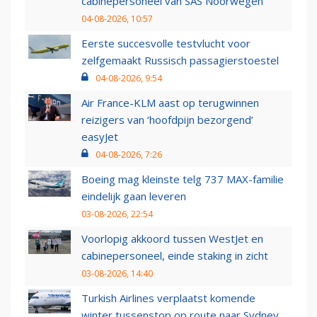
cabinepersoneel van SAS Noorwegen
04-08-2026, 10:57
Eerste succesvolle testvlucht voor
zelfgemaakt Russisch passagierstoestel
04-08-2026, 9:54
Air France-KLM aast op terugwinnen
reizigers van ‘hoofdpijn bezorgend’
easyJet
04-08-2026, 7:26
Boeing mag kleinste telg 737 MAX-familie
eindelijk gaan leveren
03-08-2026, 22:54
Voorlopig akkoord tussen WestJet en
cabinepersoneel, einde staking in zicht
03-08-2026, 14:40
Turkish Airlines verplaatst komende
winter tussenstop op route naar Sydney