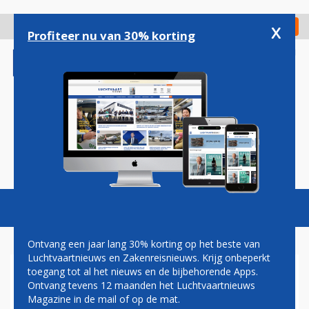
Overslaan
en
x
Digitaal Magazine
Registreer
Check in
naar
Profiteer nu van 30% korting
de
inhoud
gaan
Magazine
Podcasts
Vacatures
Toggl
naviga
Ontvang een jaar lang 30% korting op het beste van
Luchtvaartnieuws en Zakenreisnieuws. Krijg onbeperkt
toegang tot al het nieuws en de bijbehorende Apps.
VS WAARSCHUWT TOERISTEN
Ontvang tevens 12 maanden het Luchtvaartnieuws
DIE NAAR NEDERLAND
Magazine in de mail of op de mat.