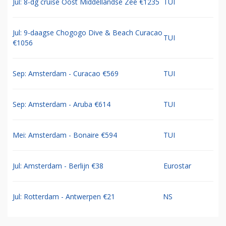
Jul: 8-dg cruise Oost Middellandse Zee €1235
TUI
Jul: 9-daagse Chogogo Dive & Beach Curacao
TUI
€1056
Sep: Amsterdam - Curacao €569
TUI
Sep: Amsterdam - Aruba €614
TUI
Mei: Amsterdam - Bonaire €594
TUI
Jul: Amsterdam - Berlijn €38
Eurostar
Jul: Rotterdam - Antwerpen €21
NS