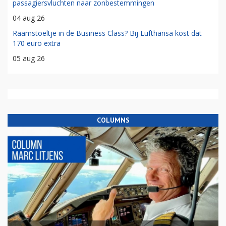
passagiersvluchten naar zonbestemmingen
04 aug 26
Raamstoeltje in de Business Class? Bij Lufthansa kost dat
170 euro extra
05 aug 26
COLUMNS