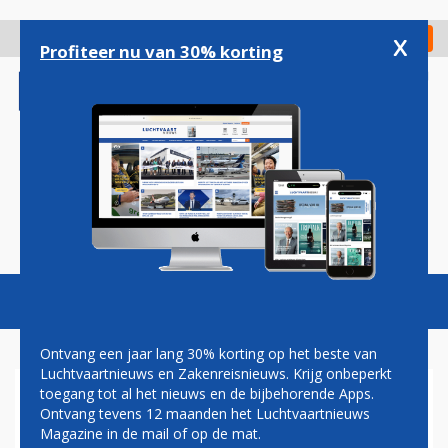
Overslaan
en
x
Digitaal Magazine
Registreer
Check in
naar
Profiteer nu van 30% korting
de
inhoud
gaan
Magazine
Podcasts
Vacatures
Toggl
naviga
Ontvang een jaar lang 30% korting op het beste van
Luchtvaartnieuws en Zakenreisnieuws. Krijg onbeperkt
toegang tot al het nieuws en de bijbehorende Apps.
MAASTRICHT
Ontvang tevens 12 maanden het Luchtvaartnieuws
Magazine in de mail of op de mat.