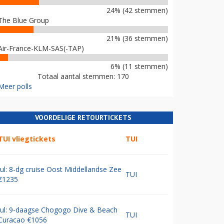
24% (42 stemmen)
The Blue Group
21% (36 stemmen)
Air-France-KLM-SAS(-TAP)
6% (11 stemmen)
Totaal aantal stemmen: 170
Meer polls
VOORDELIGE RETOURTICKETS
TUI vliegtickets
TUI
Jul: 8-dg cruise Oost Middellandse Zee
TUI
€1235
Jul: 9-daagse Chogogo Dive & Beach
TUI
Curacao €1056