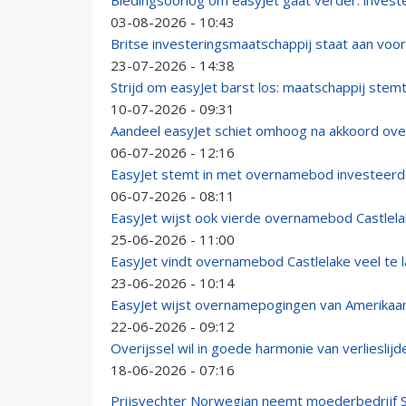
Biedingsoorlog om easyJet gaat verder: invest
03-08-2026 - 10:43
Britse investeringsmaatschappij staat aan vo
23-07-2026 - 14:38
Strijd om easyJet barst los: maatschappij stem
10-07-2026 - 09:31
Aandeel easyJet schiet omhoog na akkoord o
06-07-2026 - 12:16
EasyJet stemt in met overnamebod investeerde
06-07-2026 - 08:11
EasyJet wijst ook vierde overnamebod Castlela
25-06-2026 - 11:00
EasyJet vindt overnamebod Castlelake veel te 
23-06-2026 - 10:14
EasyJet wijst overnamepogingen van Amerikaan
22-06-2026 - 09:12
Overijssel wil in goede harmonie van verlieslij
18-06-2026 - 07:16
Prijsvechter Norwegian neemt moederbedrijf Su