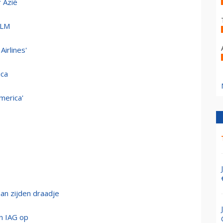
 Azië
KLM
Airlines'
ica
America'
an zijden draadje
n IAG op