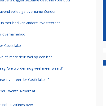
eerders krijgen dezelfde deadline voor bod
oravond volledige overname Condor
t in met bod van andere investeerder
ver overnamebod
r Castlelake
ke af, maar deur wel op een kier
laag: 'we worden nog veel meer waard'
se investeerder Castlelake af
dend Twente Airport af
nclass Airlines over