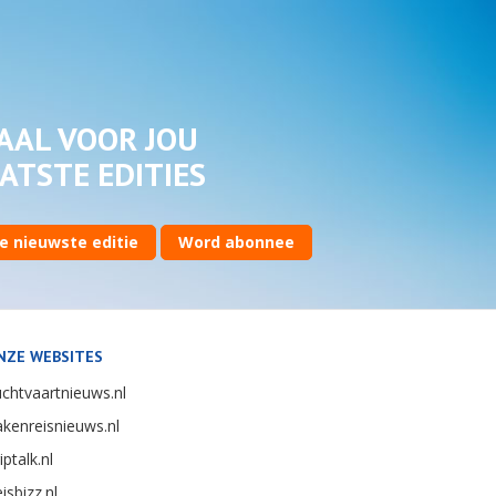
AAL VOOR JOU
ATSTE EDITIES
e nieuwste editie
Word abonnee
NZE WEBSITES
chtvaartnieuws.nl
kenreisnieuws.nl
iptalk.nl
isbizz.nl