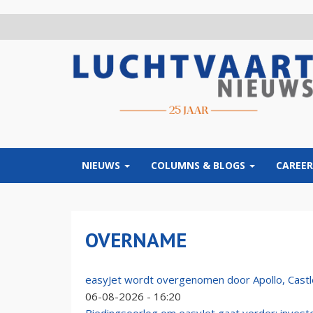
Overslaan
en
naar
de
inhoud
gaan
NIEUWS
COLUMNS & BLOGS
CAREER
OVERNAME
easyJet wordt overgenomen door Apollo, Castle
06-08-2026 - 16:20