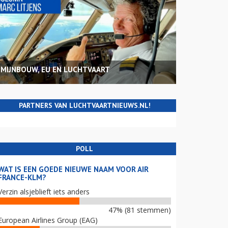
MIJNBOUW, EU EN LUCHTVAART
PARTNERS VAN LUCHTVAARTNIEUWS.NL!
POLL
WAT IS EEN GOEDE NIEUWE NAAM VOOR AIR
FRANCE-KLM?
Verzin alsjeblieft iets anders
47% (81 stemmen)
European Airlines Group (EAG)