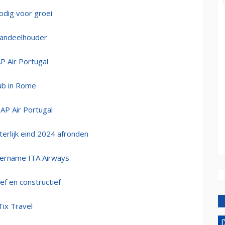
odig voor groei
aandeelhouder
P Air Portugal
hub in Rome
TAP Air Portugal
terlijk eind 2024 afronden
vername ITA Airways
ef en constructief
Tix Travel