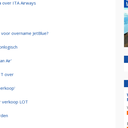
a over ITA Airways
rij voor overname JetBlue?
onlogisch
n Air'
IT over
verkoop'
r verkoop LOT
rden