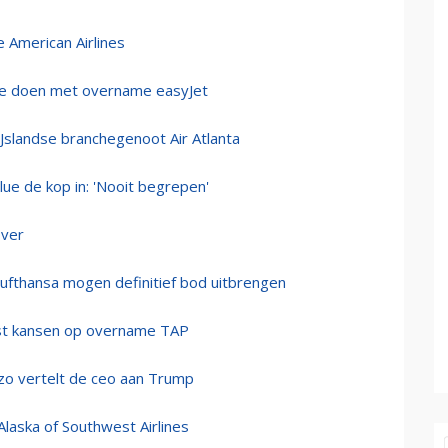
 American Airlines
 te doen met overname easyJet
IJslandse branchegenoot Air Atlanta
e de kop in: 'Nooit begrepen'
over
Lufthansa mogen definitief bod uitbrengen
ust kansen op overname TAP
 zo vertelt de ceo aan Trump
laska of Southwest Airlines