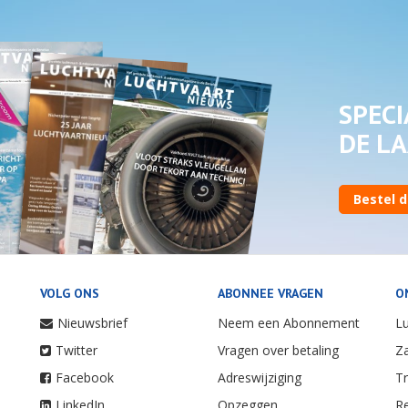
SPECI
DE LA
Bestel d
VOLG ONS
ABONNEE VRAGEN
O
Nieuwsbrief
Neem een Abonnement
Lu
Twitter
Vragen over betaling
Za
Facebook
Adreswijziging
Tr
LinkedIn
Opzeggen
Re