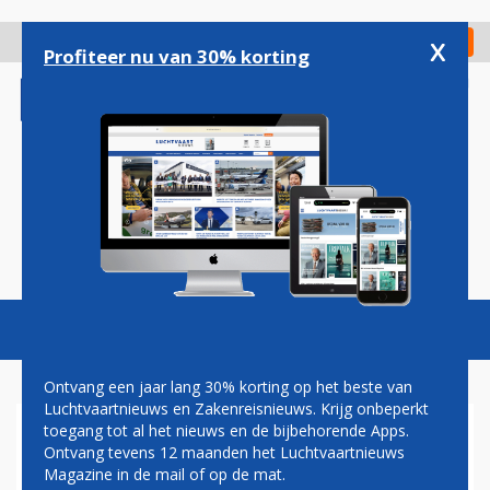
Overslaan
en
x
Digitaal Magazine
Registreer
Check in
naar
Profiteer nu van 30% korting
de
inhoud
gaan
Magazine
Podcasts
Vacatures
Toggl
naviga
Ontvang een jaar lang 30% korting op het beste van
Luchtvaartnieuws en Zakenreisnieuws. Krijg onbeperkt
toegang tot al het nieuws en de bijbehorende Apps.
GUILLAUME BURGHOUWT:
Ontvang tevens 12 maanden het Luchtvaartnieuws
OUTDATED OF
Magazine in de mail of op de mat.