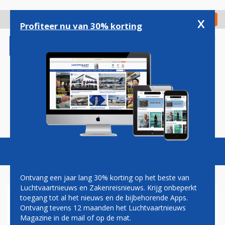
Overslaan
en
x
Digitaal Magazine
Registreer
Check in
naar
Profiteer nu van 30% korting
de
inhoud
gaan
Magazine
Podcasts
Vacatures
Toggl
naviga
Ontvang een jaar lang 30% korting op het beste van
Luchtvaartnieuws en Zakenreisnieuws. Krijg onbeperkt
toegang tot al het nieuws en de bijbehorende Apps.
JAN LOKHOFF: KLM EN VVD
Ontvang tevens 12 maanden het Luchtvaartnieuws
NEGATIEF OVER
Magazine in de mail of op de mat.