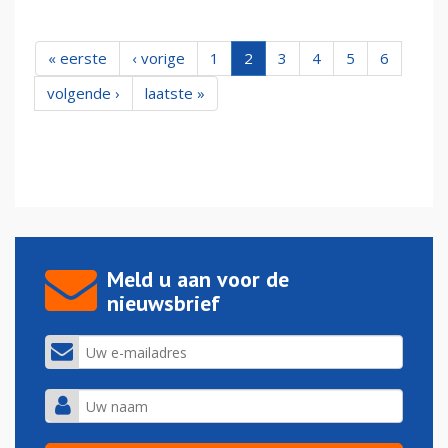
« eerste
‹ vorige
1
2
3
4
5
6
volgende ›
laatste »
Meld u aan voor de
nieuwsbrief