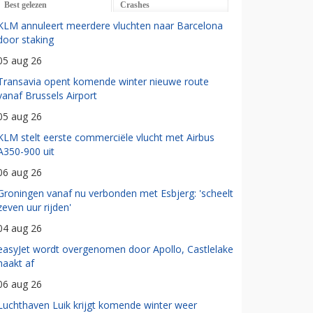
Best gelezen
Crashes
KLM annuleert meerdere vluchten naar Barcelona
door staking
05 aug 26
Transavia opent komende winter nieuwe route
vanaf Brussels Airport
05 aug 26
KLM stelt eerste commerciële vlucht met Airbus
A350-900 uit
06 aug 26
Groningen vanaf nu verbonden met Esbjerg: 'scheelt
zeven uur rijden'
04 aug 26
easyJet wordt overgenomen door Apollo, Castlelake
haakt af
06 aug 26
Luchthaven Luik krijgt komende winter weer