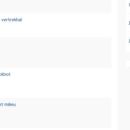
 vertrekhal
piloot
t milieu