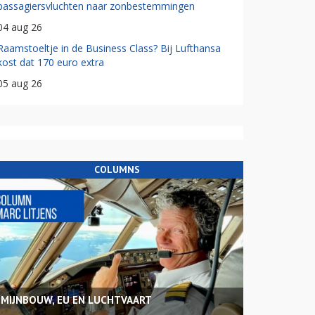
passagiersvluchten naar zonbestemmingen
04 aug 26
Raamstoeltje in de Business Class? Bij Lufthansa
kost dat 170 euro extra
05 aug 26
COLUMNS
MIJNBOUW, EU EN LUCHTVAART