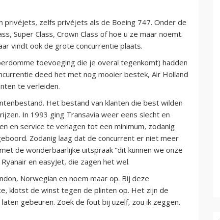
 privéjets, zelfs privéjets als de Boeing 747. Onder de
lass, Super Class, Crown Class of hoe u ze maar noemt.
aar vindt ook de grote concurrentie plaats.
uperdomme toevoeging die je overal tegenkomt) hadden
oncurrentie deed het met nog mooier bestek, Air Holland
nten te verleiden.
antenbestand. Het bestand van klanten die best wilden
rijzen. In 1993 ging Transavia weer eens slecht en
en en service te verlagen tot een minimum, zodanig
eboord. Zodanig laag dat de concurrent er niet meer
 met de wonderbaarlijke uitspraak “dit kunnen we onze
 Ryanair en easyJet, die zagen het wel.
rendon, Norwegian en noem maar op. Bij deze
, klotst de winst tegen de plinten op. Het zijn de
 laten gebeuren. Zoek de fout bij uzelf, zou ik zeggen.