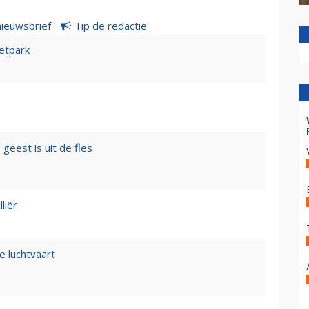
nieuwsbrief
Tip de redactie
etpark
geest is uit de fles
liër
e luchtvaart