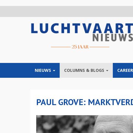
Overslaan
en
naar
de
inhoud
gaan
NIEUWS
COLUMNS & BLOGS
CAREER
PAUL GROVE: MARKTVER