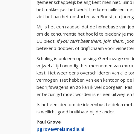
gemeenschappelijk belang kent men niet. Blind
het makkelijker het bedrijf te laten failleren 
ziet het aan het opstarten van Boost, nu Joon g
Mij is het een raadsel dat de homebase van Joon
om de concurrentie het hoofd te bieden? Je mo
EU biedt.
If you can't beat them, join them
. Joo
betekend dobber, of drijflichaam voor visnette
Scholing is ook een oplossing. Geef inzage en 
vrijwel altijd onnodig, het meenemen van extra 
kost. Het weer eens overschilderen van alle toe
vermogen. Het hebben van een kantoor op de 
bedrijfswagens en zo kan ik wel doorgaan. Pas 
er bezuinigd moet worden is er een uitweg en
Is het een idee om de ideeënbus te delen met
is wellicht goed bruikbaar bij de ander.
Paul Grove
pgrove@reismedia.nl