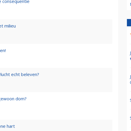
de consequentie
t milieu
en!
lucht echt beleven?
f gewoon dom?
ene hart