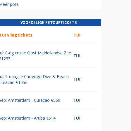
Meer polls
VOORDELIGE RETOURTICKETS
TUI vliegtickets
TUI
Jul: 8-dg cruise Oost Middellandse Zee
TUI
€1235
Jul: 9-daagse Chogogo Dive & Beach
TUI
Curacao €1056
Sep: Amsterdam - Curacao €569
TUI
Sep: Amsterdam - Aruba €614
TUI