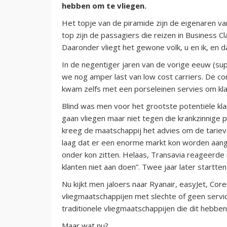
hebben om te vliegen.
Het topje van de piramide zijn de eigenaren van
top zijn de passagiers die reizen in Business C
Daaronder vliegt het gewone volk, u en ik, en d
In de negentiger jaren van de vorige eeuw (s
we nog amper last van low cost carriers. De c
kwam zelfs met een porseleinen servies om kla
Blind was men voor het grootste potentiële kl
gaan vliegen maar niet tegen die krankzinnige p
kreeg de maatschappij het advies om de tariev
laag dat er een enorme markt kon worden aang
onder kon zitten. Helaas, Transavia reageerde
klanten niet aan doen”. Twee jaar later startten
Nu kijkt men jaloers naar Ryanair, easyJet, Co
vliegmaatschappijen met slechte of geen service
traditionele vliegmaatschappijen die dit hebben
Maar wat nu?