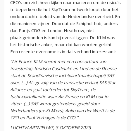
CEO’s om zich heen kijken naar manieren om de risico’s
te beperken die het SkyTeam-netwerk loopt door het
ondoordachte beleid van de Nederlandse overheid. En
die manieren zijn er. Doordat de Schiphol-hub, anders
dan Parijs CDG en London Heathrow, niet
plaatsgebonden is kan hij overal liggen. De KLM was
het historische anker, maar dat kan worden gelicht.
Een recente overname is in dat verband interessant:
“Air France-KLM neemt met een consortium van
investeringsfondsen Castlelake en Lind en de Deense
staat de Scandinavische luchtvaartmaatschappij SAS
over. (…) Als gevolg van de transactie verlaat SAS Star
Alliance en gaat toetreden tot SkyTeam, de
luchtvaartalliantie waar Air France en KLM ook in
zitten. (…) SAS wordt grotendeels geleid door
Nederlanders (ex-KLM’ers): Anko van der Werff is de
CEO en Paul Verhagen is de CCO.”
LUCHTVAARTNIEUWS, 3 OKTOBER 2023