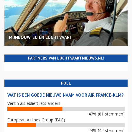
MIJNBOUW, EU EN LUCHTVAART
PARTNERS VAN LUCHTVAARTNIEUWS.NL!
POLL
WAT IS EEN GOEDE NIEUWE NAAM VOOR AIR FRANCE-KLM?
Verzin alsjeblieft iets anders
47% (81 stemmen)
European Airlines Group (EAG)
24% (42 stemmen)