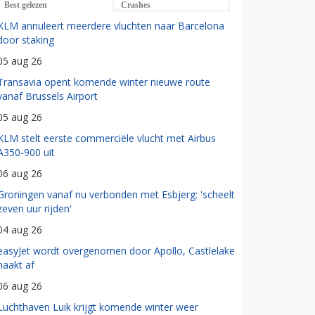
Best gelezen
Crashes
KLM annuleert meerdere vluchten naar Barcelona
door staking
05 aug 26
Transavia opent komende winter nieuwe route
vanaf Brussels Airport
05 aug 26
KLM stelt eerste commerciële vlucht met Airbus
A350-900 uit
06 aug 26
Groningen vanaf nu verbonden met Esbjerg: 'scheelt
zeven uur rijden'
04 aug 26
easyJet wordt overgenomen door Apollo, Castlelake
haakt af
06 aug 26
Luchthaven Luik krijgt komende winter weer