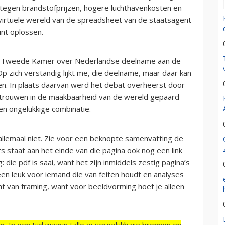
estegen brandstofprijzen, hogere luchthavenkosten en
de virtuele wereld van de spreadsheet van de staatsagent
unt oplossen.
de Tweede Kamer over Nederlandse deelname aan de
p zich verstandig lijkt me, die deelname, maar daar kan
ren. In plaats daarvan werd het debat overheerst door
rtrouwen in de maakbaarheid van de wereld gepaard
een ongelukkige combinatie.
 allemaal niet. Zie voor een beknopte samenvatting de
rs staat aan het einde van die pagina ook nog een link
ie pdf is saai, want het zijn inmiddels zestig pagina’s
leen leuk voor iemand die van feiten houdt en analyses
racht van framing, want voor beeldvorming hoef je alleen
r. In een tijd waarin talloze vergelijkbare bronnen en