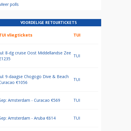
Meer polls
VOORDELIGE RETOURTICKETS
TUI vliegtickets
TUI
Jul: 8-dg cruise Oost Middellandse Zee
TUI
€1235
Jul: 9-daagse Chogogo Dive & Beach
TUI
Curacao €1056
Sep: Amsterdam - Curacao €569
TUI
Sep: Amsterdam - Aruba €614
TUI