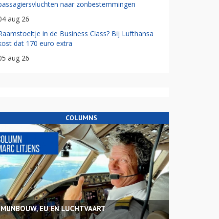
passagiersvluchten naar zonbestemmingen
04 aug 26
Raamstoeltje in de Business Class? Bij Lufthansa
kost dat 170 euro extra
05 aug 26
COLUMNS
MIJNBOUW, EU EN LUCHTVAART