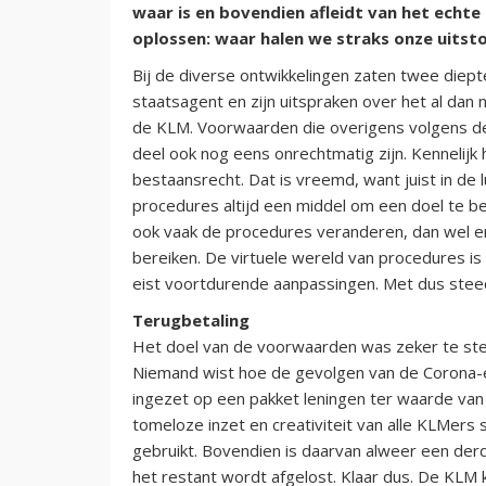
waar is en bovendien afleidt van het echt
oplossen: waar halen we straks onze uitsto
Bij de diverse ontwikkelingen zaten twee diep
staatsagent en zijn uitspraken over het al dan
de KLM. Voorwaarden die overigens volgens de
deel ook nog eens onrechtmatig zijn. Kennelij
bestaansrecht. Dat is vreemd, want juist in de lu
procedures altijd een middel om een doel te 
ook vaak de procedures veranderen, dan wel erv
bereiken. De virtuele wereld van procedures is 
eist voortdurende aanpassingen. Met dus stee
Terugbetaling
Het doel van de voorwaarden was zeker te ste
Niemand wist hoe de gevolgen van de Corona-e
ingezet op een pakket leningen ter waarde van dr
tomeloze inzet en creativiteit van alle KLMers 
gebruikt. Bovendien is daarvan alweer een derde
het restant wordt afgelost. Klaar dus. De KLM