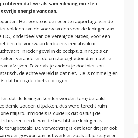
e probleem dat we als samenleving moeten
otvrije energie vandaan.
tepunten. Het eerste is de recente rapportage van de
 niet voldoen aan de voorwaarden voor de leningen aan
 ILO, onderdeel van de Verenigde Naties, voor een
k hebben die voorwaarden ineens een absoluut
chtvaart, in ieder geval in de cockpit, zijn regels en
bereiken. Veranderen de omstandigheden dan moet je
an afwijken. Zeker als je anders je doel niet zou
statisch, de echte wereld is dat niet. Die is rommelig en
ds dat beoogde doel voor ogen.
llen dat de leningen konden worden terugbetaald.
pidemie zouden uitpakken, dus werd terecht ruim
ie miljard. Inmiddels is duidelijk dat dankzij de
slechts een derde van de beschikbare leningen is
 terugbetaald. De verwachting is dat later dit jaar ook
 kan weer gewoon aan het werk en zoals altijd reageren