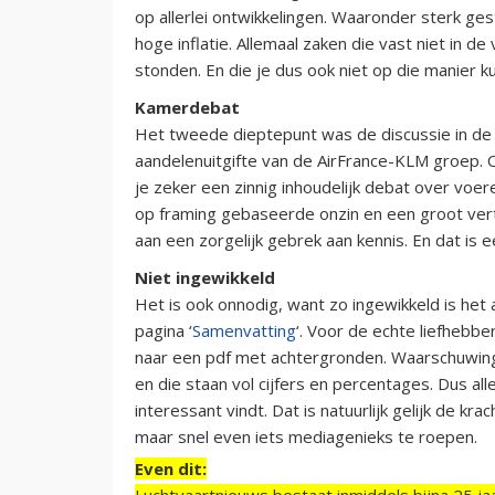
op allerlei ontwikkelingen. Waaronder sterk g
hoge inflatie. Allemaal zaken die vast niet in 
stonden. En die je dus ook niet op die manier k
Kamerdebat
Het tweede dieptepunt was de discussie in 
aandelenuitgifte van de AirFrance-KLM groep. O
je zeker een zinnig inhoudelijk debat over voe
op framing gebaseerde onzin en een groot ve
aan een zorgelijk gebrek aan kennis. En dat is 
Niet ingewikkeld
Het is ook onnodig, want zo ingewikkeld is het
pagina ‘
Samenvatting
‘. Voor de echte liefhebbe
naar een pdf met achtergronden. Waarschuwing: d
en die staan vol cijfers en percentages. Dus al
interessant vindt. Dat is natuurlijk gelijk de k
maar snel even iets mediagenieks te roepen.
Even dit:
Luchtvaartnieuws bestaat inmiddels bijna 25 jaa