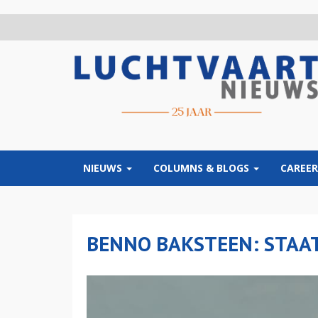
Overslaan
en
naar
de
inhoud
gaan
NIEUWS
COLUMNS & BLOGS
CAREER
BENNO BAKSTEEN: STAA