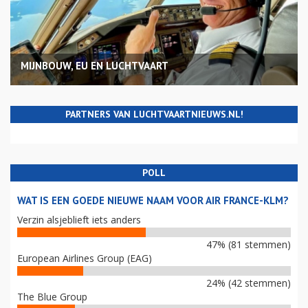
MIJNBOUW, EU EN LUCHTVAART
PARTNERS VAN LUCHTVAARTNIEUWS.NL!
POLL
WAT IS EEN GOEDE NIEUWE NAAM VOOR AIR FRANCE-KLM?
Verzin alsjeblieft iets anders
47% (81 stemmen)
European Airlines Group (EAG)
24% (42 stemmen)
The Blue Group