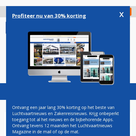
Overslaan
en
x
Digitaal Magazine
Registreer
Check in
naar
Profiteer nu van 30% korting
de
inhoud
gaan
Magazine
Podcasts
Vacatures
Toggl
naviga
Ontvang een jaar lang 30% korting op het beste van
Luchtvaartnieuws en Zakenreisnieuws. Krijg onbeperkt
toegang tot al het nieuws en de bijbehorende Apps.
FAKE NEWS
Ontvang tevens 12 maanden het Luchtvaartnieuws
Magazine in de mail of op de mat.