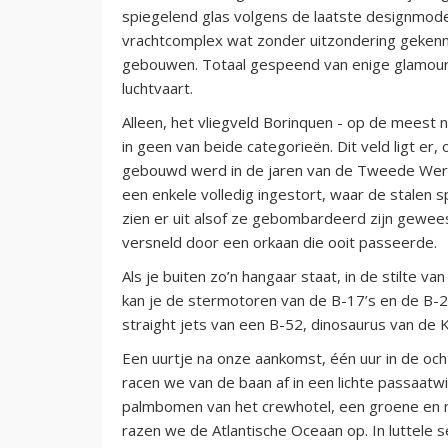
spiegelend glas volgens de laatste designmode
vrachtcomplex wat zonder uitzondering gekenm
gebouwen. Totaal gespeend van enige glamour,
luchtvaart.
Alleen, het vliegveld Borinquen - op de meest n
in geen van beide categorieën. Dit veld ligt er, o
gebouwd werd in de jaren van de Tweede Were
een enkele volledig ingestort, waar de stalen s
zien er uit alsof ze gebombardeerd zijn geweest
versneld door een orkaan die ooit passeerde.
Als je buiten zo’n hangaar staat, in de stilte 
kan je de stermotoren van de B-17’s en de B-
straight jets van een B-52, dinosaurus van de 
Een uurtje na onze aankomst, één uur in de och
racen we van de baan af in een lichte passaat
palmbomen van het crewhotel, een groene en 
razen we de Atlantische Oceaan op. In luttele 