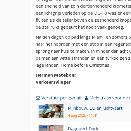
een snelheid van zo´n dertienhonderd kilometer
een lichtgrijs verleden op de DC-10 was er een
fluiten als de teller boven de zeshonderd knope
de stal ruikt gebeurt het nooit vaak genoeg.
Na tien dagen op pad langs Miami, en zomers Sa
naar het noorden met een stop in een regenac
sprong naar huis te maken. In minder dan acht u
palmen aan witte stranden en een turkooizen 
lage landen. Home before Christmas.
Herman Mateboer
Verkeersvlieger
Verstuur per e-mail
Meld u aan voor de 
Mijnbouw, EU en luchtvaart
4 aug 2026 - 11:41
Dagobert Duck