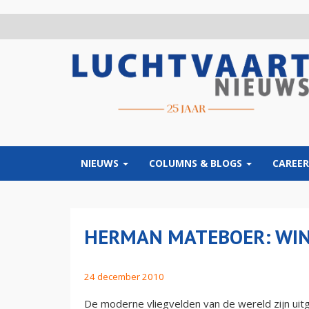
Overslaan
en
naar
de
inhoud
gaan
NIEUWS
COLUMNS & BLOGS
CAREER
HERMAN MATEBOER: WIN
24 december 2010
De moderne vliegvelden van de wereld zijn uitg