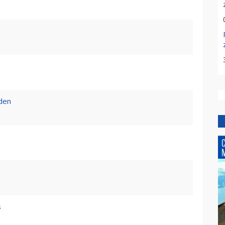
den
s