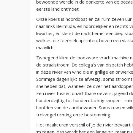
bewoonde wereld in de donkerte van de oceaan 
eerste land ontmoet.
Onze koers is noordoost en zal ruim zeven u
naar links Bermuda, en noordelijker en rechts 
kwartier, en kleurt de nachthemel een diep sta
wolkjes die feeëriek oplichten, boven een vlakke
maanlicht.
Zwoegend klimt de loodzware vrachtmachine na
de straalstroom. De collega’s van dispatch heb
in deze rivier van wind die in grillige en onwerke
Sommige dagen lijkt ze afwezig, soms stroomt z
snelheden dat, wanneer ze over het aardopperv
Een rivier tussen onzichtbare oevers, jagend 
honderdvijftig tot honderdtachtig knopen - rui
hoofden van de aardbewoner. Soms ruw en wild
trekvogel richting onze bestemming.
Het maakt uren verschil of je de rivier bevaart i
‘m tegen, dan wordt het een lange zit, maar nu