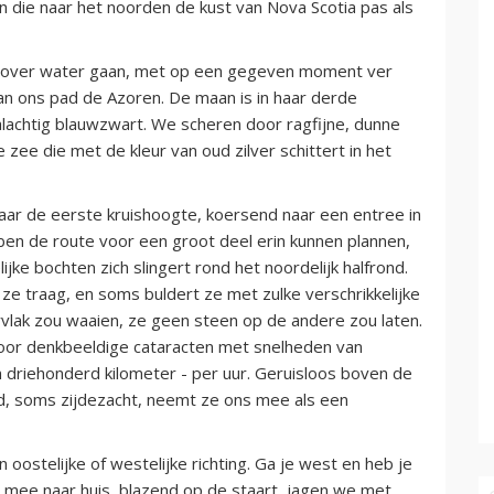
die naar het noorden de kust van Nova Scotia pas als
ur over water gaan, met op een gegeven moment ver
van ons pad de Azoren. De maan is in haar derde
alachtig blauwzwart. We scheren door ragfijne, dunne
 zee die met de kleur van oud zilver schittert in het
ar de eerste kruishoogte, koersend naar een entree in
ben de route voor een groot deel erin kunnen plannen,
lijke bochten zich slingert rond het noordelijk halfrond.
e traag, en soms buldert ze met zulke verschrikkelijke
lak zou waaien, ze geen steen op de andere zou laten.
door denkbeeldige cataracten met snelheden van
m driehonderd kilometer - per uur. Geruisloos boven de
, soms zijdezacht, neemt ze ons mee als een
n oostelijke of westelijke richting. Ga je west en heb je
, mee naar huis, blazend op de staart, jagen we met