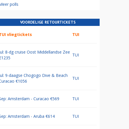
Meer polls
VOORDELIGE RETOURTICKETS
TUI vliegtickets
TUI
Jul: 8-dg cruise Oost Middellandse Zee
TUI
€1235
Jul: 9-daagse Chogogo Dive & Beach
TUI
Curacao €1056
Sep: Amsterdam - Curacao €569
TUI
Sep: Amsterdam - Aruba €614
TUI