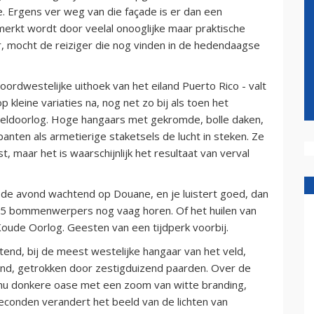
. Ergens ver weg van die façade is er dan een
erkt wordt door veelal onooglijke maar praktische
 mocht de reiziger die nog vinden in de hedendaagse
oordwestelijke uithoek van het eiland Puerto Rico - valt
p kleine variaties na, nog net zo bij als toen het
ldoorlog. Hoge hangaars met gekromde, bolle daken,
panten als armetierige staketsels de lucht in steken. Ze
, maar het is waarschijnlijk het resultaat van verval
van de avond wachtend op Douane, en je luistert goed, dan
25 bommenwerpers nog vaag horen. Of het huilen van
Koude Oorlog. Geesten van een tijdperk voorbij.
tend, bij de meest westelijke hangaar van het veld,
wind, getrokken door zestigduizend paarden. Over de
nu donkere oase met een zoom van witte branding,
seconden verandert het beeld van de lichten van