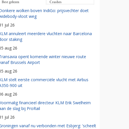
Best gelezen
Crashes
Donkere wolken boven IndiGo: prijsvechter doet
widebody-vloot weg
31 jul 26
KLM annuleert meerdere vluchten naar Barcelona
door staking
05 aug 26
Transavia opent komende winter nieuwe route
vanaf Brussels Airport
05 aug 26
KLM stelt eerste commerciële vlucht met Airbus
A350-900 uit
06 aug 26
Voormalig financieel directeur KLM Erik Swelheim
aan de slag bij ProRail
31 jul 26
Groningen vanaf nu verbonden met Esbjerg: 'scheelt