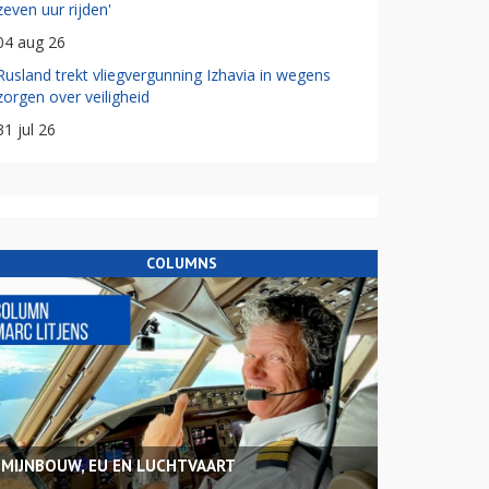
zeven uur rijden'
04 aug 26
Rusland trekt vliegvergunning Izhavia in wegens
zorgen over veiligheid
31 jul 26
COLUMNS
MIJNBOUW, EU EN LUCHTVAART