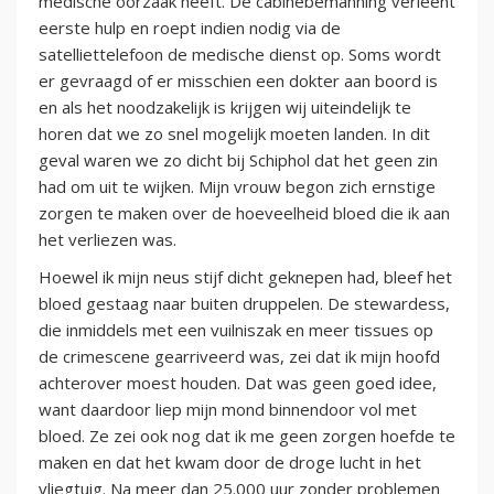
medische oorzaak heeft. De cabinebemanning verleent
eerste hulp en roept indien nodig via de
satelliettelefoon de medische dienst op. Soms wordt
er gevraagd of er misschien een dokter aan boord is
en als het noodzakelijk is krijgen wij uiteindelijk te
horen dat we zo snel mogelijk moeten landen. In dit
geval waren we zo dicht bij Schiphol dat het geen zin
had om uit te wijken. Mijn vrouw begon zich ernstige
zorgen te maken over de hoeveelheid bloed die ik aan
het verliezen was.
Hoewel ik mijn neus stijf dicht geknepen had, bleef het
bloed gestaag naar buiten druppelen. De stewardess,
die inmiddels met een vuilniszak en meer tissues op
de crimescene gearriveerd was, zei dat ik mijn hoofd
achterover moest houden. Dat was geen goed idee,
want daardoor liep mijn mond binnendoor vol met
bloed. Ze zei ook nog dat ik me geen zorgen hoefde te
maken en dat het kwam door de droge lucht in het
vliegtuig. Na meer dan 25.000 uur zonder problemen