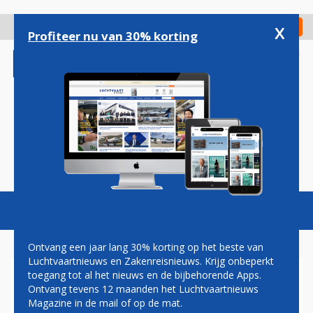
Overslaan
en
x
Digitaal Magazine
Registreer
Check in
naar
Profiteer nu van 30% korting
de
inhoud
gaan
Magazine
Podcasts
Vacatures
Toggl
naviga
Ontvang een jaar lang 30% korting op het beste van
Luchtvaartnieuws en Zakenreisnieuws. Krijg onbeperkt
toegang tot al het nieuws en de bijbehorende Apps.
JAN COCHERET:
Ontvang tevens 12 maanden het Luchtvaartnieuws
BLOEDVERGIETEN
Magazine in de mail of op de mat.