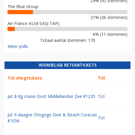
24% (42 stemmen)
The Blue Group
21% (36 stemmen)
Air-France-KLM-SAS(-TAP)
6% (11 stemmen)
Totaal aantal stemmen: 170
Meer polls
VOORDELIGE RETOURTICKETS
TUI vliegtickets
TUI
Jul: 8-dg cruise Oost Middellandse Zee €1235
TUI
Jul: 9-daagse Chogogo Dive & Beach Curacao
TUI
€1056