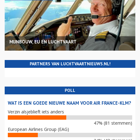
MIJNBOUW, EU EN LUCHTVAART
PARTNERS VAN LUCHTVAARTNIEUWS.NL!
POLL
WAT IS EEN GOEDE NIEUWE NAAM VOOR AIR FRANCE-KLM?
Verzin alsjeblieft iets anders
47% (81 stemmen)
European Airlines Group (EAG)