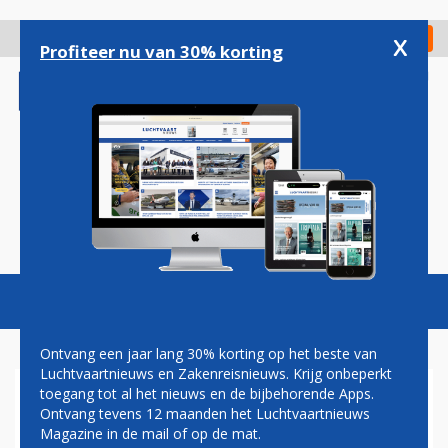
Overslaan
en
x
Digitaal Magazine
Registreer
Check in
naar
Profiteer nu van 30% korting
de
inhoud
gaan
Magazine
Podcasts
Vacatures
Toggl
naviga
Ontvang een jaar lang 30% korting op het beste van
Luchtvaartnieuws en Zakenreisnieuws. Krijg onbeperkt
toegang tot al het nieuws en de bijbehorende Apps.
JAN COCHERET:
Ontvang tevens 12 maanden het Luchtvaartnieuws
PENSIOENLEEFTIJD
Magazine in de mail of op de mat.