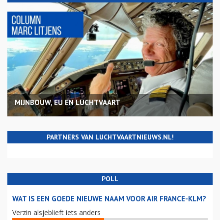
MIJNBOUW, EU EN LUCHTVAART
PARTNERS VAN LUCHTVAARTNIEUWS.NL!
POLL
WAT IS EEN GOEDE NIEUWE NAAM VOOR AIR FRANCE-KLM?
Verzin alsjeblieft iets anders