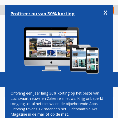
Overslaan
en
x
Digitaal Magazine
Registreer
Check in
naar
Profiteer nu van 30% korting
de
inhoud
gaan
Magazine
Podcasts
Vacatures
Toggl
naviga
Ontvang een jaar lang 30% korting op het beste van
Luchtvaartnieuws en Zakenreisnieuws. Krijg onbeperkt
toegang tot al het nieuws en de bijbehorende Apps.
JAN COCHERET:
Ontvang tevens 12 maanden het Luchtvaartnieuws
SKYPEHUWELIJK
Magazine in de mail of op de mat.