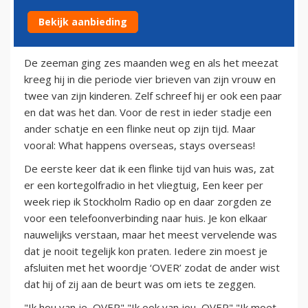
Bekijk aanbieding
24 maart 2013
De zeeman ging zes maanden weg en als het meezat
kreeg hij in die periode vier brieven van zijn vrouw en
twee van zijn kinderen. Zelf schreef hij er ook een paar
en dat was het dan. Voor de rest in ieder stadje een
ander schatje en een flinke neut op zijn tijd. Maar
vooral: What happens overseas, stays overseas!
De eerste keer dat ik een flinke tijd van huis was, zat
er een kortegolfradio in het vliegtuig, Een keer per
week riep ik Stockholm Radio op en daar zorgden ze
voor een telefoonverbinding naar huis. Je kon elkaar
nauwelijks verstaan, maar het meest vervelende was
dat je nooit tegelijk kon praten. Iedere zin moest je
afsluiten met het woordje ‘OVER’ zodat de ander wist
dat hij of zij aan de beurt was om iets te zeggen.
"Ik hou van je, OVER" "Ik ook van jou, OVER" "Ik moet