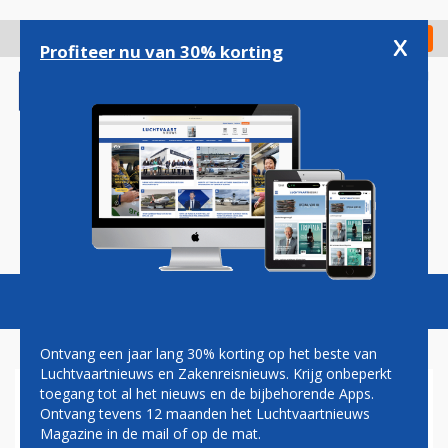
Overslaan
en
x
Digitaal Magazine
Registreer
Check in
naar
Profiteer nu van 30% korting
de
inhoud
gaan
Magazine
Podcasts
Vacatures
Toggl
naviga
Ontvang een jaar lang 30% korting op het beste van
Luchtvaartnieuws en Zakenreisnieuws. Krijg onbeperkt
toegang tot al het nieuws en de bijbehorende Apps.
JOHN JANSEN: EEN KIJKJE
Ontvang tevens 12 maanden het Luchtvaartnieuws
ACHTER DE SCHERMEN
Magazine in de mail of op de mat.