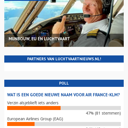
MIJNBOUW, EU EN LUCHTVAART
PARTNERS VAN LUCHTVAARTNIEUWS.NL!
POLL
WAT IS EEN GOEDE NIEUWE NAAM VOOR AIR FRANCE-KLM?
Verzin alsjeblieft iets anders
47% (81 stemmen)
European Airlines Group (EAG)