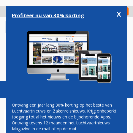
Overslaan
en
x
Digitaal Magazine
Registreer
Check in
naar
Profiteer nu van 30% korting
de
inhoud
gaan
Magazine
Podcasts
Vacatures
Toggl
naviga
Ontvang een jaar lang 30% korting op het beste van
Luchtvaartnieuws en Zakenreisnieuws. Krijg onbeperkt
toegang tot al het nieuws en de bijbehorende Apps.
MICHIEL DE NEEF:
Ontvang tevens 12 maanden het Luchtvaartnieuws
ANNULERING
Magazine in de mail of op de mat.