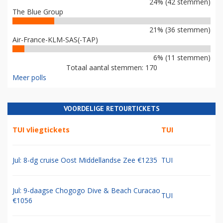
24% (42 stemmen)
The Blue Group
21% (36 stemmen)
Air-France-KLM-SAS(-TAP)
6% (11 stemmen)
Totaal aantal stemmen: 170
Meer polls
VOORDELIGE RETOURTICKETS
TUI vliegtickets
TUI
Jul: 8-dg cruise Oost Middellandse Zee €1235
TUI
Jul: 9-daagse Chogogo Dive & Beach Curacao
TUI
€1056