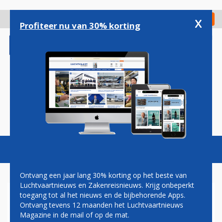
Overslaan
en
x
Digitaal Magazine
Registreer
Check in
naar
Profiteer nu van 30% korting
de
inhoud
gaan
Magazine
Podcasts
Vacatures
Toggl
naviga
Ontvang een jaar lang 30% korting op het beste van
Luchtvaartnieuws en Zakenreisnieuws. Krijg onbeperkt
toegang tot al het nieuws en de bijbehorende Apps.
OZEMPIC OF OBEES
Ontvang tevens 12 maanden het Luchtvaartnieuws
Magazine in de mail of op de mat.