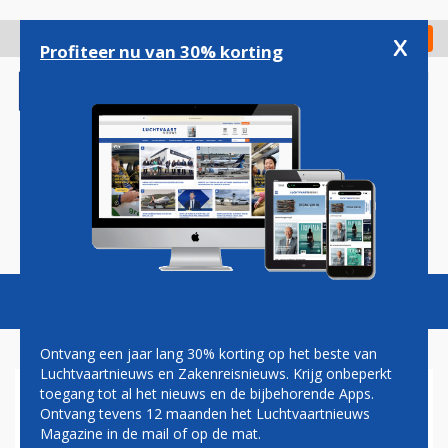
Overslaan
en
x
Digitaal Magazine
Registreer
Check in
naar
Profiteer nu van 30% korting
de
inhoud
gaan
Magazine
Podcasts
Vacatures
Toggl
naviga
Ontvang een jaar lang 30% korting op het beste van
Luchtvaartnieuws en Zakenreisnieuws. Krijg onbeperkt
toegang tot al het nieuws en de bijbehorende Apps.
PAUL MELKERT: LUCHT IN
Ontvang tevens 12 maanden het Luchtvaartnieuws
WATER
Magazine in de mail of op de mat.